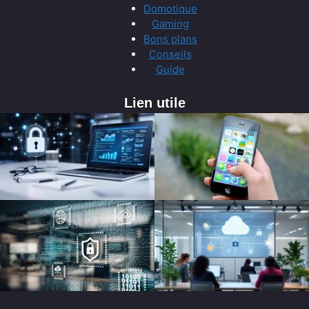
Domotique
Gaming
Bons plans
Conseils
Guide
Lien utile