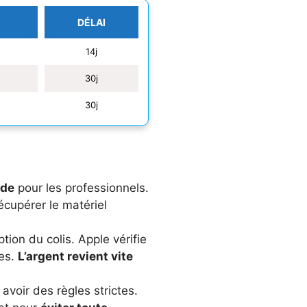
DÉLAI
14j
30j
30j
ide
pour les professionnels.
écupérer le matériel
ion du colis. Apple vérifie
res.
L’argent revient vite
voir des règles strictes.