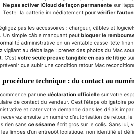
Ne pas activer iCloud de façon permanente
sur l’appa
Tester la batterie immédiatement pour
vérifier l’auto
gligez pas les accessoires : chargeur, câbles et logicie
e. Un simple câble manquant peut
bloquer le rembours
ormalité administrative en un véritable casse-tête financi
 vigilant au déballage : prenez des photos du Mac sous
t. C’est
votre seule preuve tangible en cas de litige
sur
prévenir que subir une condition retour Mac reconditio
 procédure technique : du contact au num
 commence par une
déclaration officielle
sur votre espa
laire de contact du vendeur. C’est l’étape obligatoire 
istrative et dater votre demande dans les délais impart
 recevrez ensuite un numéro d’autorisation de retour, 
is rien sans
ce sésame
écrit gros sur le colis. Sans lui, 
les limbes d’un entrepôt logistique, non identifié et déf