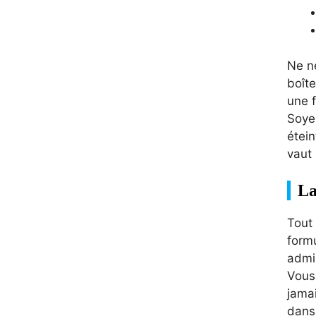
Ne né
boît
une f
Soyez
étein
vaut 
La
Tout
formu
admin
Vous
jama
dans 