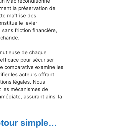
un Mac reconditionné
mment la préservation de
tte maîtrise des
stitue le levier
sans friction financière,
rchande.
minutieuse de chaque
efficace pour sécuriser
de comparative examine les
fier les acteurs offrant
ations légales. Nous
 et les mécanismes de
mmédiate, assurant ainsi la
retour simple…