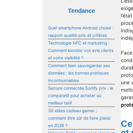
L’ess
exige
Tendance
l’éta
procé
Quel smartphone Android choisir :
indis
rapport qualité-prix et critères
indé
Technologie NFC et marketing :
Comment booster vos avis clients
Face 
et votre visibilité ?
condi
Comment bien sauvegarder ses
dura
données : les bonnes pratiques
proto
incontournables
une v
Serrure connectée Somfy prix : le
metto
comparatif pour acheter au
garan
meilleur tarif
prote
30 idées cadeau gamer :
comment être sûr de faire plaisir
Ce
en 2026 ?
et