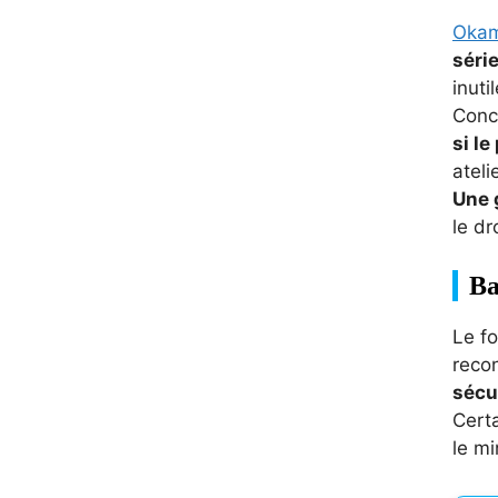
Okam
séri
inutil
Conce
si l
ateli
Une 
le dr
Ba
Le fo
recon
sécu
Cert
le mi