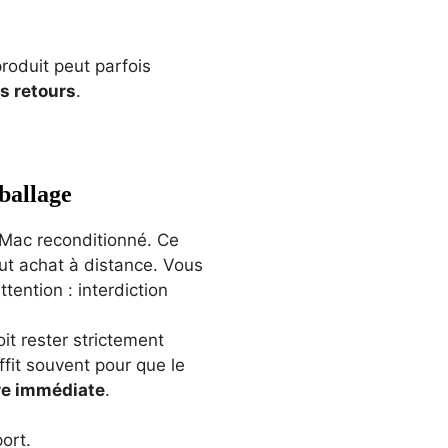
roduit peut parfois
es retours
.
éballage
 Mac reconditionné. Ce
out achat à distance. Vous
tention : interdiction
it rester strictement
ffit souvent pour que le
ère immédiate
.
ort.