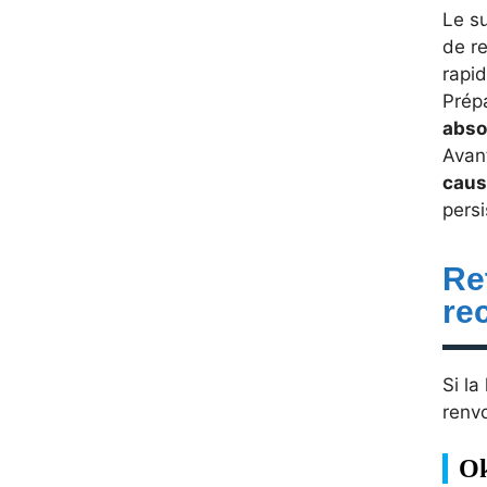
Le s
de re
rapi
Prépa
abso
Avant
caus
persi
Re
re
Si la
renv
O