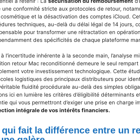
entiel à retenir : La
sécurisation du remboursement
d’
 une conformité stricte aux protocoles de retour, nota
t cosmétique et la désactivation des comptes iCloud. Ce
dures techniques, au-delà du délai légal de 14 jours, con
pensable pour transformer une rétractation en opération 
pendamment des spécificités de chaque plateforme ma
à l’incertitude inhérente à la seconde main, l’analyse 
tion retour Mac reconditionné demeure le seul rempart 
blement votre investissement technologique. Cette étu
coles logistiques des principaux distributeurs pour identi
éritable fluidité procédurale au-delà des simples oblig
ns ici en lumière les critères d’éligibilité déterminants
tie qui vous permettront d’exiger une prise en charge i
ction intégrale de vos intérêts financiers.
 qui fait la différence entre un 
 une galère