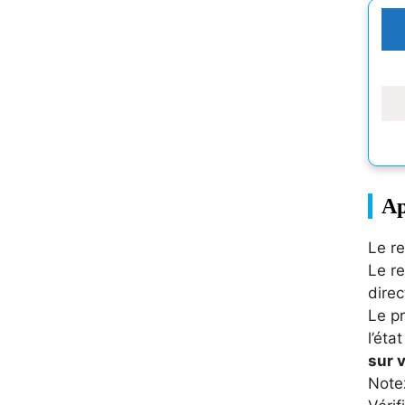
Ap
Le re
Le re
dire
Le pr
l’éta
sur 
Notez