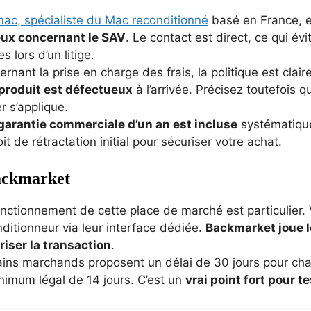
ac, spécialiste du Mac reconditionné
basé en France, 
eux concernant le SAV
. Le contact est direct, ce qui évi
es lors d’un litige.
rnant la prise en charge des frais, la politique est clair
e produit est défectueux
à l’arrivée. Précisez toutefois q
er s’applique.
garantie commerciale d’un an est incluse
systématique
oit de rétractation initial pour sécuriser votre achat.
ckmarket
nctionnement de cette place de marché est particulier. 
ditionneur via leur interface dédiée.
Backmarket joue l
riser la transaction
.
ains marchands proposent un délai de 30 jours pour chan
nimum légal de 14 jours. C’est un
vrai point fort pour te