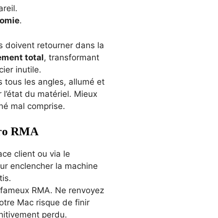
reil.
nomie
.
ls doivent retourner dans la
ement total
, transformant
er inutile.
 tous les angles, allumé et
 l’état du matériel. Mieux
nné mal comprise.
éro RMA
ce client ou via le
pour enclencher la machine
is.
le fameux RMA. Ne renvoyez
votre Mac risque de finir
initivement perdu.