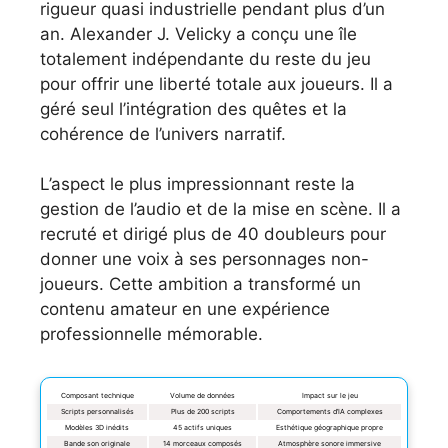
rigueur quasi industrielle pendant plus d’un
an. Alexander J. Velicky a conçu une île
totalement indépendante du reste du jeu
pour offrir une liberté totale aux joueurs. Il a
géré seul l’intégration des quêtes et la
cohérence de l’univers narratif.
L’aspect le plus impressionnant reste la
gestion de l’audio et de la mise en scène. Il a
recruté et dirigé plus de 40 doubleurs pour
donner une voix à ses personnages non-
joueurs. Cette ambition a transformé un
contenu amateur en une expérience
professionnelle mémorable.
Composant technique
Volume de données
Impact sur le jeu
Scripts personnalisés
Plus de 200 scripts
Comportements d’IA complexes
Modèles 3D inédits
45 actifs uniques
Esthétique géographique propre
Bande son originale
14 morceaux composés
Atmosphère sonore immersive