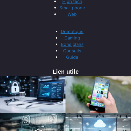
High tech
Smartphone
Web
Domotique
Gaming
Bons plans
Conseils
Guide
Lien utile