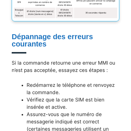
Offres pro peuvent utiliser le comptage
SFR
exprimées en nombre de
0612345678
en sonneries
sonneries
étoile 30 dièse
Bouygue
61 étoile
61 étoile [num messagerie]
s
0612345678
30 secondes répandu
étoile [durée en s] dièse
Telecom
étoile 30 dièse
Dépannage des erreurs
courantes
Si la commande retourne une erreur MMI ou
n’est pas acceptée, essayez ces étapes :
Redémarrez le téléphone et renvoyez
la commande.
Vérifiez que la carte SIM est bien
insérée et active.
Assurez-vous que le numéro de
messagerie indiqué est correct
(certaines messageries utilisent un