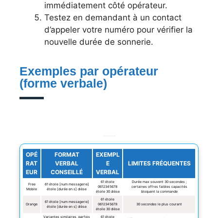
immédiatement côté opérateur.
Testez en demandant à un contact
d’appeler votre numéro pour vérifier la
nouvelle durée de sonnerie.
Exemples par opérateur
(forme verbale)
Exemples courants en version verbale
OPÉ
FORMAT
EXEMPL
RAT
VERBAL
E
LIMITES FRÉQUENTES
EUR
CONSEILLÉ
VERBAL
61 étoile
Durée max souvent 30 secondes ;
Free
61 étoile [num messagerie]
0612345678
certaines offres faibles capacités
Mobile
étoile [durée en s] dièse
étoile 30 dièse
bloquent la commande
61 étoile
61 étoile [num messagerie]
Orange
0612345678
30 secondes le plus courant
étoile [durée en s] dièse
étoile 30 dièse
Variantes similaires, parfois
61 étoile