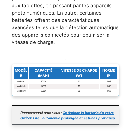
aux tablettes, en passant par les appareils
photo numériques. En outre, certaines
batteries offrent des caractéristiques
avancées telles que la détection automatique
des appareils connectés pour optimiser la
vitesse de charge.
Comparaison des caractéristiques de modèles populaires
MODÈL
CAPACITÉ
VITESSE DE CHARGE
NORME
E
(MAH)
(W)
IP
Modèle A
20000
10
IP67
Modèle B
15000
18
IP65
Modèle C
30000
20
IP68
Recommandé pour vous :
Optimisez la batterie de votre
Switch Lite : autonomie prolongée et astuces pratiques