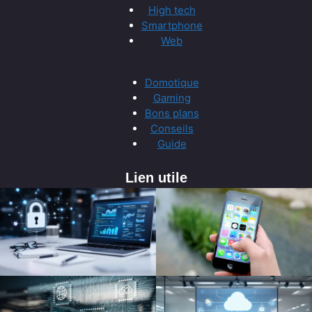
High tech
Smartphone
Web
Domotique
Gaming
Bons plans
Conseils
Guide
Lien utile