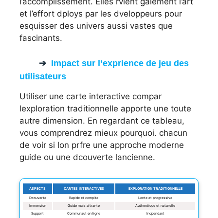
l’accomplissement. Elles rvlent galement l’art
et l’effort dploys par les dveloppeurs pour
esquisser des univers aussi vastes que
fascinants.
Impact sur l’exprience de jeu des
utilisateurs
Utiliser une carte interactive compar
lexploration traditionnelle apporte une toute
autre dimension. En regardant ce tableau,
vous comprendrez mieux pourquoi. chacun
de voir si lon prfre une approche moderne
guide ou une dcouverte lancienne.
ASPECTS
CARTES INTERACTIVES
EXPLORATION TRADITIONNELLE
Dcouverte
Rapide et complte
Lente et progressive
Immersion
Guide mais altrante
Authentique et naturelle
Support
Communaut en ligne
Indpendant