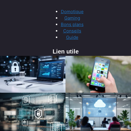
Domotique
Gaming
Bons plans
Conseils
Guide
Lien utile