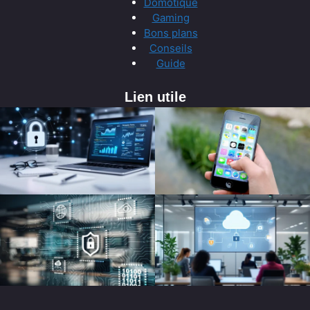
Domotique
Gaming
Bons plans
Conseils
Guide
Lien utile