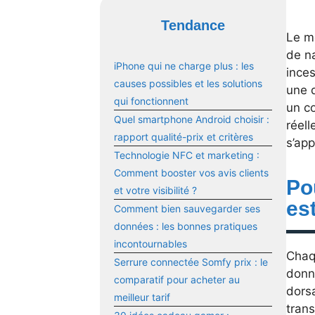
Tendance
Le m
de n
iPhone qui ne charge plus : les
inces
causes possibles et les solutions
une d
qui fonctionnent
un c
Quel smartphone Android choisir :
réell
rapport qualité-prix et critères
s’ap
Technologie NFC et marketing :
Comment booster vos avis clients
Po
et votre visibilité ?
est
Comment bien sauvegarder ses
données : les bonnes pratiques
incontournables
Chaqu
Serrure connectée Somfy prix : le
donné
comparatif pour acheter au
dorsa
meilleur tarif
trans