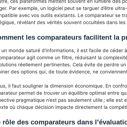
tre, ces plateformes mettent souvent en lumière des poi
ger. Par exemple, un logiciel peut se targuer d’être ultr
patible avec vos outils existants. Le comparateur se tra
tégique, révélant des vérités souvent occultées dans le
mment les comparateurs facilitent la p
un monde saturé d’informations, il est facile de céder à 
mparateur agit comme un filtre, réduisant la complexité 
olutions réellement pertinentes. Cela évite de perdre u
iner des options qui, de toute évidence, ne conviennent
us, il faut souligner la dimension économique. En confro
rateur permet de trouver un équilibre optimal entre qua
ective pragmatique n’est pas seulement utile ; elle est 
xte où chaque décision impacte directement la compétiti
 rôle des comparateurs dans l’évaluati