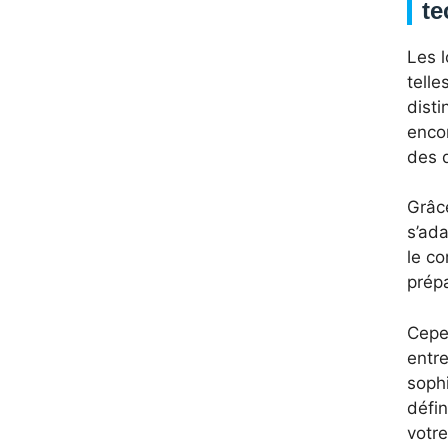
te
Les l
telle
dist
encor
des 
Grâce
s’ada
le c
prépa
Cepen
entre
sophi
défin
votre