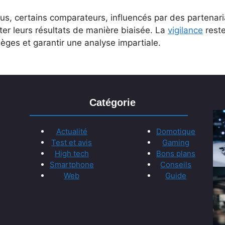
lus, certains comparateurs, influencés par des partena
ter leurs résultats de manière biaisée. La
vigilance
reste
ièges et garantir une analyse impartiale.
Catégorie
Actualité
Domotique
Test et avis
Gaming
High tech
Bons plans
Smartphone
Conseils
Web
Guide