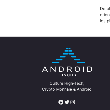
De p
orien
les p
Culture High-Tech,
Crypto Monnaie & Android
Facebook
Twitter
Instagram