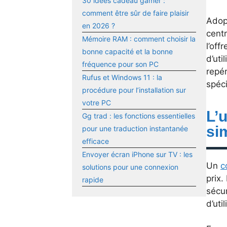
30 idées cadeau gamer :
comment être sûr de faire plaisir
Adop
en 2026 ?
centr
Mémoire RAM : comment choisir la
l’off
bonne capacité et la bonne
d’uti
fréquence pour son PC
repér
Rufus et Windows 11 : la
spéci
procédure pour l’installation sur
votre PC
L’
Gg trad : les fonctions essentielles
si
pour une traduction instantanée
efficace
Envoyer écran iPhone sur TV : les
Un
c
solutions pour une connexion
prix.
rapide
sécur
d’uti