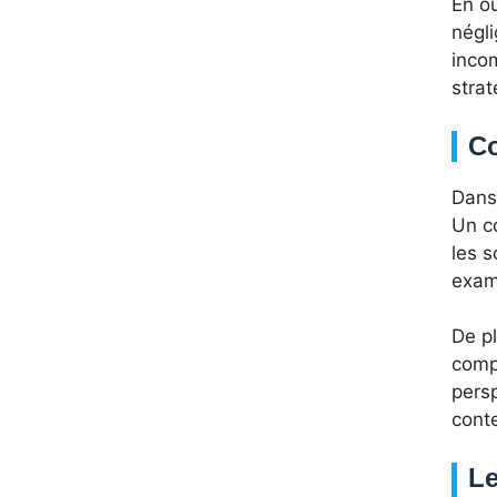
En ou
négli
incom
stra
Co
Dans 
Un co
les s
exam
De pl
compa
persp
conte
Le