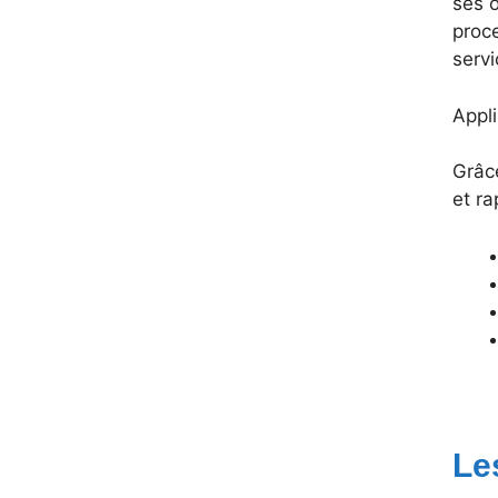
ses o
proce
servi
Appli
Grâce
et ra
Le