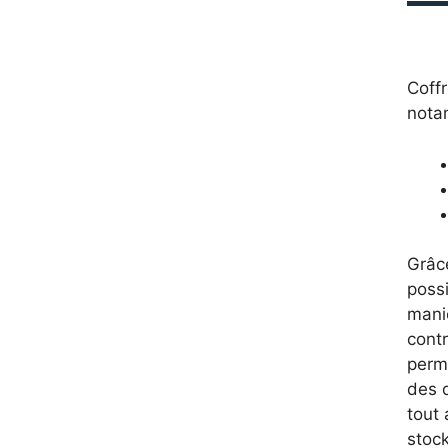
Coffr
nota
Grâce
possi
mani
cont
permi
des 
tout 
stoc