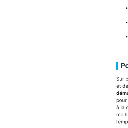
Po
Sur 
et de
déma
pour 
à la 
moiti
l’em