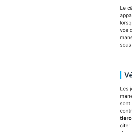
Le c
appa
lorsq
vos d
mane
sous
Vé
Les j
manet
sont 
contr
tierc
citer