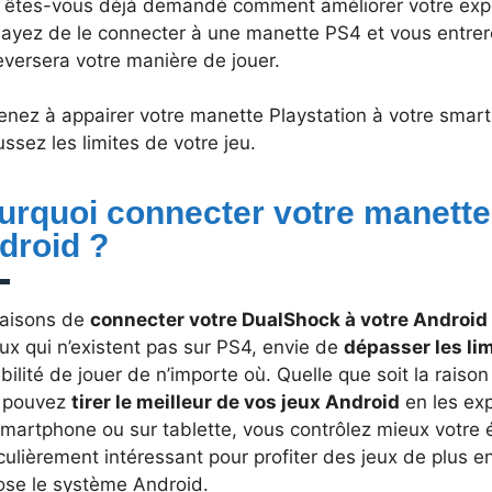
 êtes-vous déjà demandé comment améliorer votre expé
sayez de le connecter à une manette PS4 et vous entrer
eversera votre manière de jouer.
enez à appairer votre manette Playstation à votre smar
ssez les limites de votre jeu.
urquoi connecter votre manette
droid ?
raisons de
connecter votre DualShock à votre Android
ux qui n’existent pas sur PS4, envie de
dépasser les lim
bilité de jouer de n’importe où. Quelle que soit la raison
 pouvez
tirer le meilleur de vos jeux Android
en les ex
martphone ou sur tablette, vous contrôlez mieux votre é
culièrement intéressant pour profiter des jeux de plus en
ose le système Android.