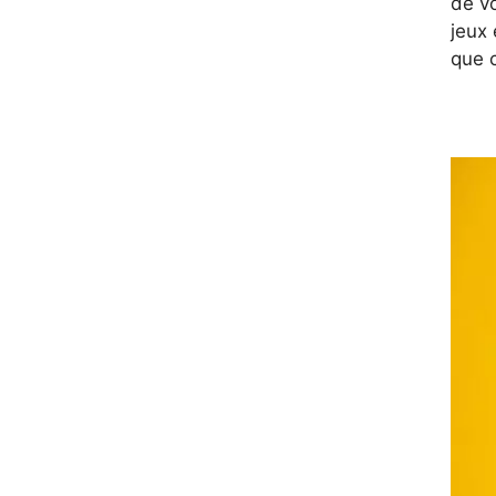
de vo
jeux 
que 