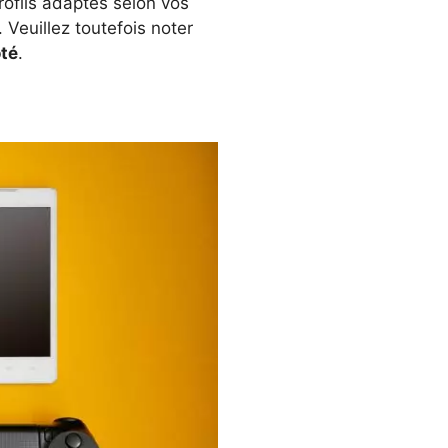
rofils adaptés selon vos
 Veuillez toutefois noter
oté
.