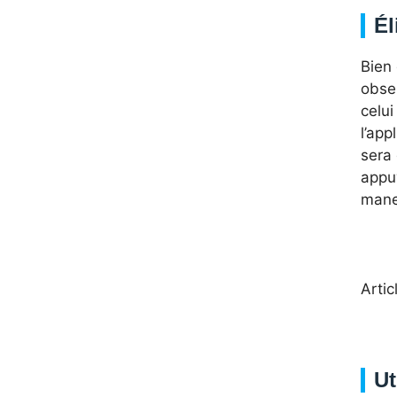
Él
Bien 
obse
celui
l’app
sera 
appu
manet
Artic
Ut