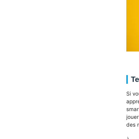
Te
Si vo
appré
smar
joue
des 