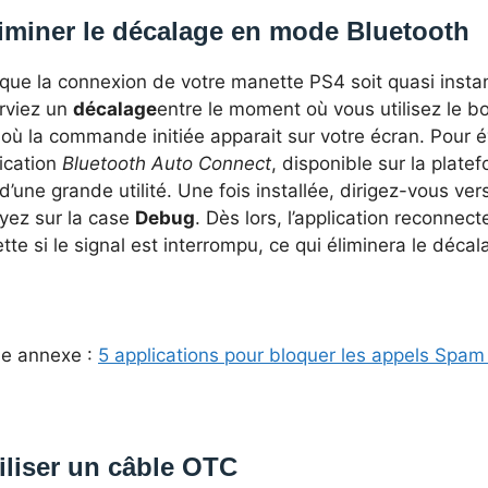
iminer le décalage en mode Bluetooth
que la connexion de votre manette PS4 soit quasi insta
rviez un
décalage
entre le moment où vous utilisez le b
 où la commande initiée apparait sur votre écran. Pour é
lication
Bluetooth Auto Connect
, disponible sur la plate
d’une grande utilité. Une fois installée, dirigez-vous ve
yez sur la case
Debug
. Dès lors, l’application reconne
te si le signal est interrompu, ce qui éliminera le décal
le annexe :
5 applications pour bloquer les appels Spam
iliser un câble OTC