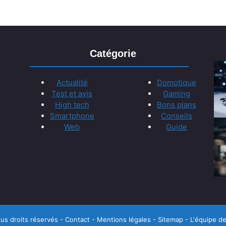
Catégorie
Actualité
Domotique
Test et avis
Gaming
High tech
Bons plans
Smartphone
Conseils
Web
Guide
us droits réservés -
Contact
-
Mentions légales
-
Sitemap
-
L'équipe de