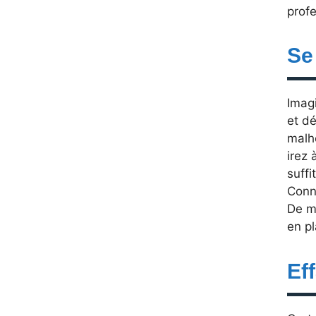
profe
Se
Imagi
et d
malh
irez 
suffi
Conn
De m
en pl
Ef