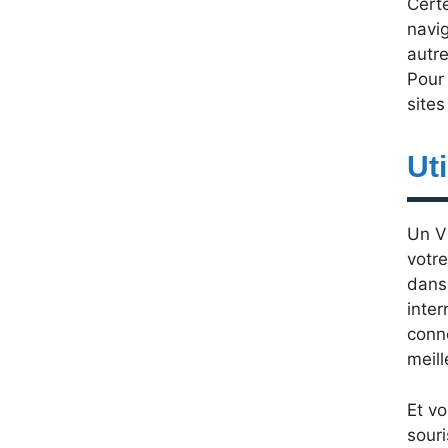
Certe
navi
autre
Pour
sites
Ut
Un VP
votre
dans 
inter
conne
meill
Et vo
souri