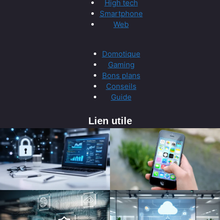
High tech
Smartphone
Web
Domotique
Gaming
Bons plans
Conseils
Guide
Lien utile