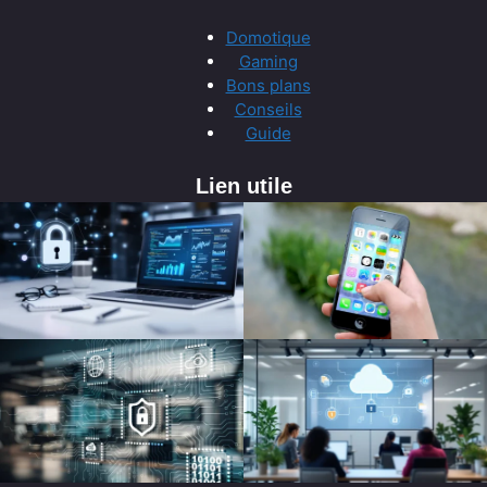
Domotique
Gaming
Bons plans
Conseils
Guide
Lien utile