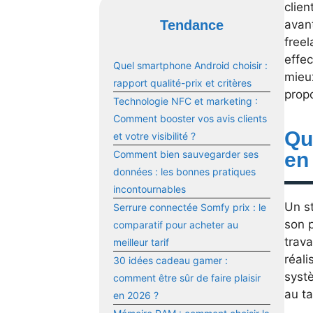
clien
avant
Tendance
free
effec
Quel smartphone Android choisir :
mieux
rapport qualité-prix et critères
propo
Technologie NFC et marketing :
Comment booster vos avis clients
Que
et votre visibilité ?
en
Comment bien sauvegarder ses
données : les bonnes pratiques
incontournables
Un st
Serrure connectée Somfy prix : le
son p
comparatif pour acheter au
trava
meilleur tarif
réali
30 idées cadeau gamer :
syst
comment être sûr de faire plaisir
au ta
en 2026 ?