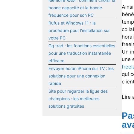
Mémoire RAM : comment choisir la
Ainsi
bonne capacité et la bonne
bénéf
fréquence pour son PC
temps
Rufus et Windows 11 : la
colla
procédure pour l’installation sur
horai
votre PC
freel
Gg trad : les fonctions essentielles
Un i
pour une traduction instantanée
une e
efficace
free
Envoyer écran iPhone sur TV : les
qui 
solutions pour une connexion
clien
rapide
Site pour regarder la ligue des
Lire 
champions : les meilleures
solutions gratuites
Pa
av