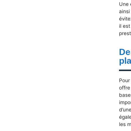
Une e
ainsi
évite
il es
prest
De
pl
Pour 
offre
base
impor
d’une
égal
les m