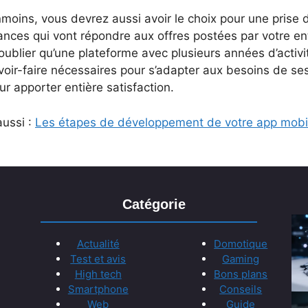
oins, vous devrez aussi avoir le choix pour une prise d
ances qui vont répondre aux offres postées par votre ent
oublier qu’une plateforme avec plusieurs années d’activi
voir-faire nécessaires pour s’adapter aux besoins de ses
ur apporter entière satisfaction.
aussi :
Les étapes de développement de votre app mobi
Catégorie
Actualité
Domotique
Test et avis
Gaming
High tech
Bons plans
Smartphone
Conseils
Web
Guide