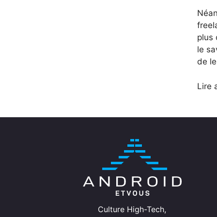
Néanm
freel
plus 
le sa
de le
Lire 
Culture High-Tech,