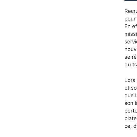
Recru
pour 
En ef
missi
servi
nouve
se ré
du tr
Lors
et so
que 
son i
porte
plate
ce, d