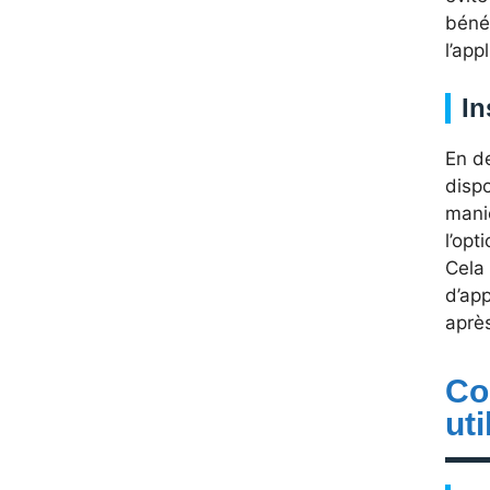
béné
l’app
In
En de
dispo
maniè
l’opt
Cela 
d’app
après
Co
uti