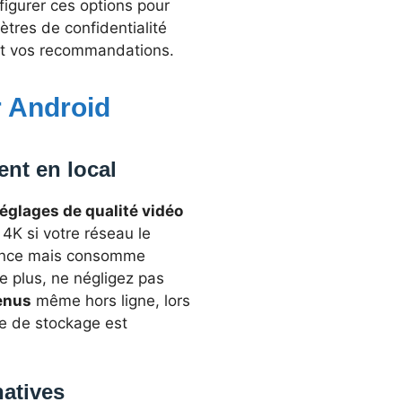
figurer ces options pour
ètres de confidentialité
s et vos recommandations.
r Android
ent en local
réglages de qualité vidéo
4K si votre réseau le
rience mais consomme
De plus, ne négligez pas
enus
même hors ligne, lors
e de stockage est
natives