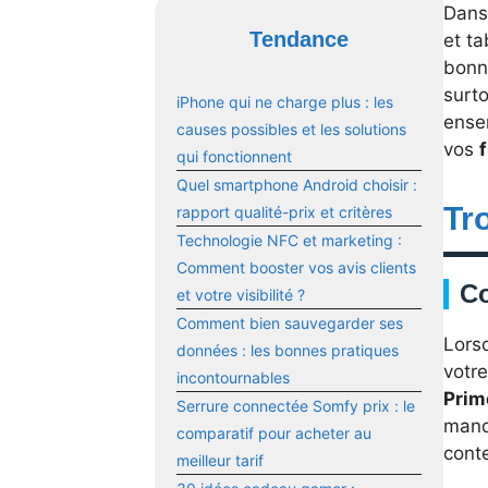
Dans
Tendance
et ta
bon
surt
iPhone qui ne charge plus : les
ensem
causes possibles et les solutions
vos
qui fonctionnent
Quel smartphone Android choisir :
Tr
rapport qualité-prix et critères
Technologie NFC et marketing :
Comment booster vos avis clients
Co
et votre visibilité ?
Comment bien sauvegarder ses
Lorsq
données : les bonnes pratiques
votr
incontournables
Prim
Serrure connectée Somfy prix : le
manq
comparatif pour acheter au
conte
meilleur tarif