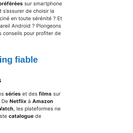
préférées
sur smartphone
s’assurer de choisir la
né en toute sérénité ? Et
areil Android ? Plongeons
 conseils pour profiter de
ng fiable
s
des
séries
et des
films
sur
. De
Netflix
à
Amazon
Watch
, les plateformes ne
aste
catalogue
de