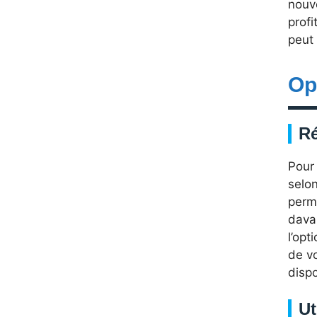
nouv
profi
peut 
Op
Ré
Pour
selon
perm
davan
l’opt
de v
dispo
Ut