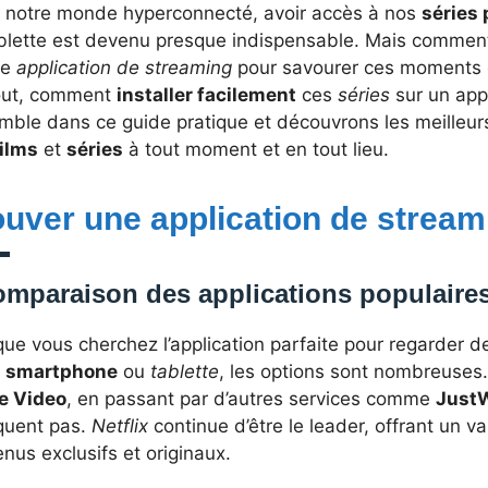
 notre monde hyperconnecté, avoir accès à nos
séries 
blette est devenu presque indispensable. Mais comment 
ne
application de streaming
pour savourer ces moments ci
out, comment
installer facilement
ces
séries
sur un app
ble dans ce guide pratique et découvrons les meilleurs
films
et
séries
à tout moment et en tout lieu.
ouver une application de streami
mparaison des applications populaire
ue vous cherchez l’application parfaite pour regarder 
e
smartphone
ou
tablette
, les options sont nombreuses
e Video
, en passant par d’autres services comme
Just
uent pas.
Netflix
continue d’être le leader, offrant un v
nus exclusifs et originaux.