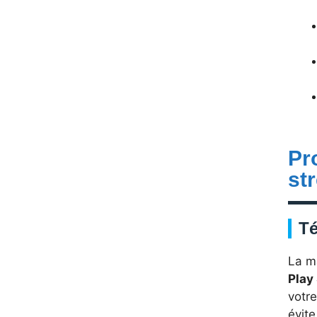
Pr
st
Té
La ma
Play
votr
évite