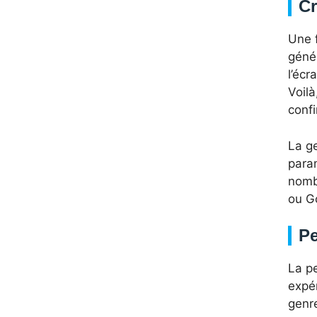
Cr
Une f
géné
l’écr
Voilà
confi
La g
para
nomb
ou Go
Pe
La p
expé
genre