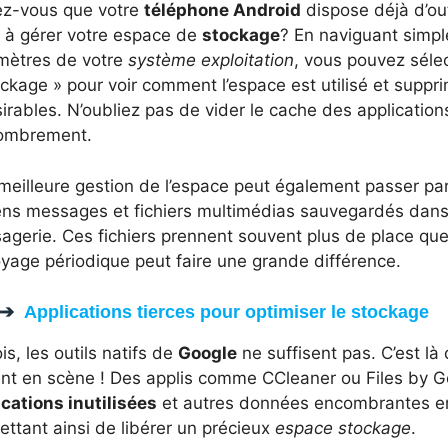
ez-vous que votre
téléphone Android
dispose déjà d’out
r à gérer votre espace de
stockage
? En naviguant simp
mètres de votre
système exploitation
, vous pouvez sélec
ckage » pour voir comment l’espace est utilisé et suppr
irables. N’oubliez pas de vider le cache des application
combrement.
meilleure gestion de l’espace peut également passer pa
ens messages et fichiers multimédias sauvegardés dans
gerie. Ces fichiers prennent souvent plus de place que
yage périodique peut faire une grande différence.
Applications tierces pour optimiser le stockage
is, les outils natifs de
Google
ne suffisent pas. C’est là 
ent en scène ! Des applis comme CCleaner ou Files by G
ications inutilisées
et autres données encombrantes en 
ttant ainsi de libérer un précieux
espace stockage
.