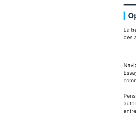
Op
La
b
des a
Navi
Essay
comme
Pense
auto
entr