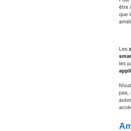
être
que 
améli
Les
sma
les p
appl
N’oub
pas,
autor
accè
Am