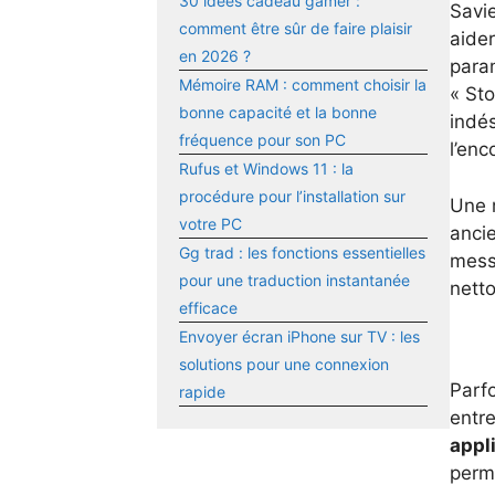
30 idées cadeau gamer :
Savi
comment être sûr de faire plaisir
aide
en 2026 ?
para
Mémoire RAM : comment choisir la
« Sto
bonne capacité et la bonne
indés
fréquence pour son PC
l’en
Rufus et Windows 11 : la
procédure pour l’installation sur
Une 
votre PC
anci
Gg trad : les fonctions essentielles
messa
pour une traduction instantanée
netto
efficace
Envoyer écran iPhone sur TV : les
solutions pour une connexion
Parfo
rapide
entr
appl
perme