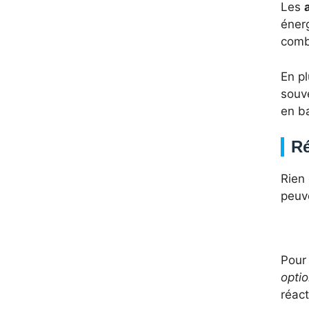
Les
énerg
comb
En pl
souv
en ba
Ré
Rien
peuve
Pour 
opti
réact