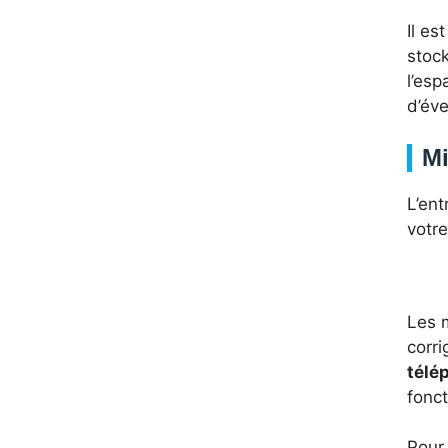
Il es
stoc
l’esp
d’év
Mi
L’ent
votr
Les m
corr
télé
fonct
Pour 