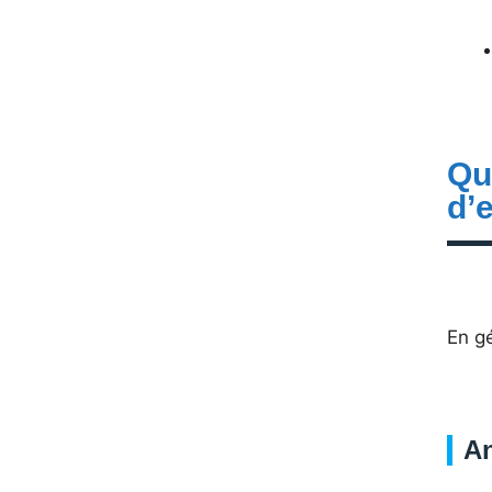
Qu
d’
En g
A