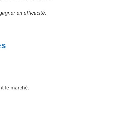
gagner en efficacité
.
es
nt le marché.