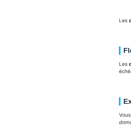
Les
Fl
Les
éché
Ex
Vous
domai