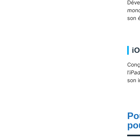
Déve
mon
son 
i
Conç
l’
iPa
son i
Po
po