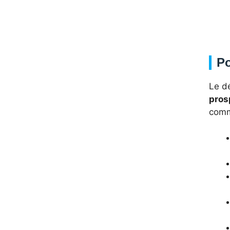
Po
Le d
pros
comme