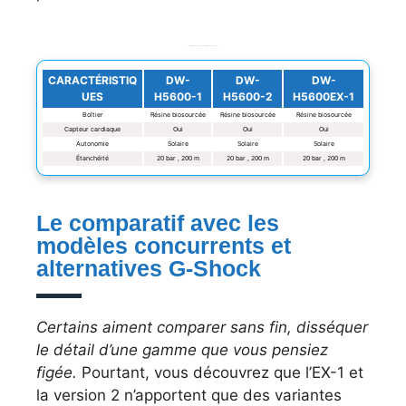
Comparatif des principales caractéristiques techniques
CARACTÉRISTIQ
DW-
DW-
DW-
UES
H5600-1
H5600-2
H5600EX-1
Boîtier
Résine biosourcée
Résine biosourcée
Résine biosourcée
Capteur cardiaque
Oui
Oui
Oui
Autonomie
Solaire
Solaire
Solaire
Étanchéité
20 bar , 200 m
20 bar , 200 m
20 bar , 200 m
Le comparatif avec les
modèles concurrents et
alternatives G-Shock
Certains aiment comparer sans fin, disséquer
le détail d’une gamme que vous pensiez
figée.
Pourtant, vous découvrez que l’EX-1 et
la version 2 n’apportent que des variantes