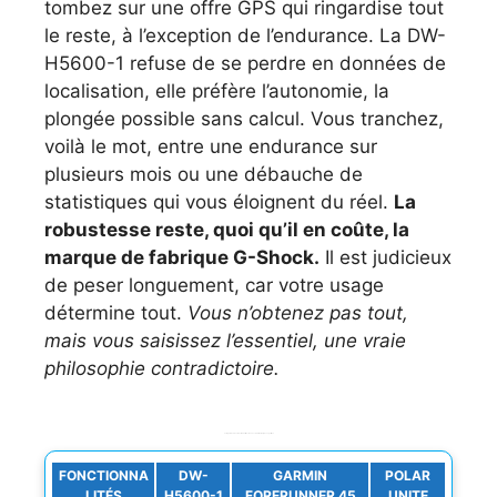
tombez sur une offre GPS qui ringardise tout
le reste, à l’exception de l’endurance. La DW-
H5600-1 refuse de se perdre en données de
localisation, elle préfère l’autonomie, la
plongée possible sans calcul. Vous tranchez,
voilà le mot, entre une endurance sur
plusieurs mois ou une débauche de
statistiques qui vous éloignent du réel.
La
robustesse reste, quoi qu’il en coûte, la
marque de fabrique G-Shock.
Il est judicieux
de peser longuement, car votre usage
détermine tout.
Vous n’obtenez pas tout,
mais vous saisissez l’essentiel, une vraie
philosophie contradictoire.
Comparaison des fonctionnalités clés avec d’autres marques sportives
FONCTIONNA
DW-
GARMIN
POLAR
LITÉS
H5600-1
FORERUNNER 45
UNITE