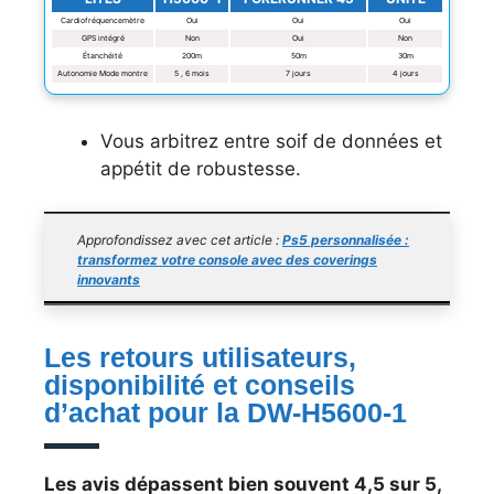
Cardiofréquencemètre
Oui
Oui
Oui
GPS intégré
Non
Oui
Non
Étanchéité
200m
50m
30m
Autonomie Mode montre
5 , 6 mois
7 jours
4 jours
Vous arbitrez entre soif de données et
appétit de robustesse.
Approfondissez avec cet article :
Ps5 personnalisée :
transformez votre console avec des coverings
innovants
Les retours utilisateurs,
disponibilité et conseils
d’achat pour la DW-H5600-1
Les avis dépassent bien souvent 4,5 sur 5,