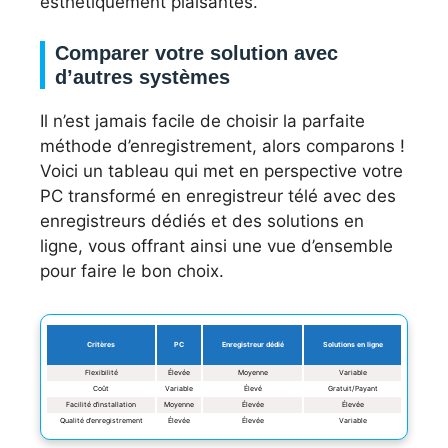
esthétiquement plaisantes.
Comparer votre solution avec
d’autres systèmes
Il n’est jamais facile de choisir la parfaite
méthode d’enregistrement, alors comparons !
Voici un tableau qui met en perspective votre
PC transformé en enregistreur télé avec des
enregistreurs dédiés et des solutions en
ligne, vous offrant ainsi une vue d’ensemble
pour faire le bon choix.
Critères
PC
Enregistreur dédié
Solutions en ligne
Flexibilité
Élevée
Moyenne
Variable
Coût
Variable
Élevé
Gratuit/Payant
Facilité d’installation
Moyenne
Élevée
Élevée
Qualité d’enregistrement
Élevée
Élevée
Variable