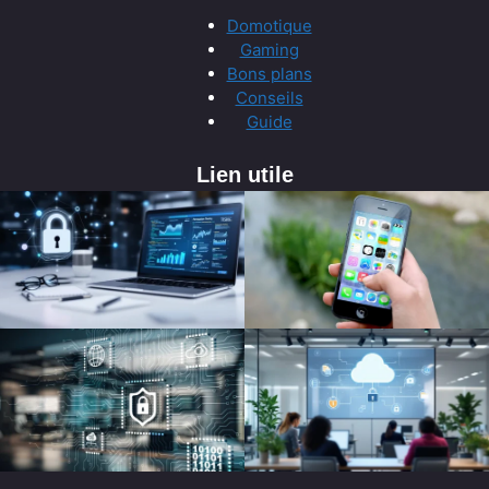
Domotique
Gaming
Bons plans
Conseils
Guide
Lien utile