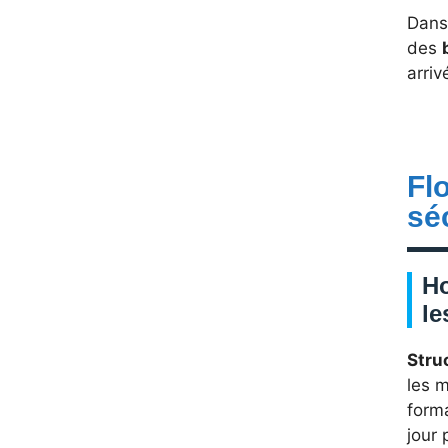
Dans 
des
arriv
Fl
sé
Ho
le
Stru
les m
forma
jour