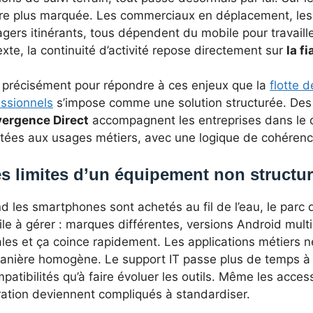
re plus marquée. Les commerciaux en déplacement, les t
gers itinérants, tous dépendent du mobile pour travaill
xte, la continuité d’activité repose directement sur
la f
t précisément pour répondre à ces enjeux que la
flotte 
essionnels
s’impose comme une solution structurée. De
ergence Direct
accompagnent les entreprises dans le d
tées aux usages métiers, avec une logique de cohérence
s limites d’un équipement non structu
 les smartphones sont achetés au fil de l’eau, le parc 
cile à gérer : marques différentes, versions Android mul
les et ça coince rapidement. Les applications métiers n
anière homogène. Le support IT passe plus de temps à
patibilités qu’à faire évoluer les outils. Même les acce
ration deviennent compliqués à standardiser.