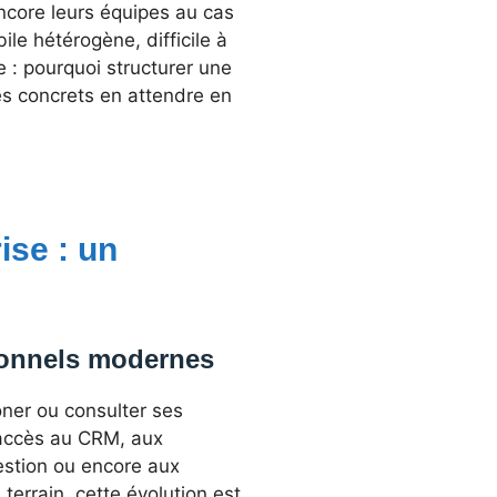
ncore leurs équipes au cas
le hétérogène, difficile à
e : pourquoi structurer une
es concrets en attendre en
ise : un
sionnels modernes
ner ou consulter ses
’accès au CRM, aux
estion ou encore aux
 terrain, cette évolution est