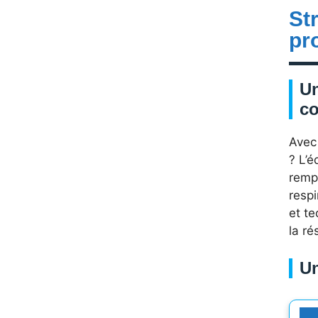
Str
pr
Un
co
Avec 
? L’
remp
resp
et te
la ré
Un