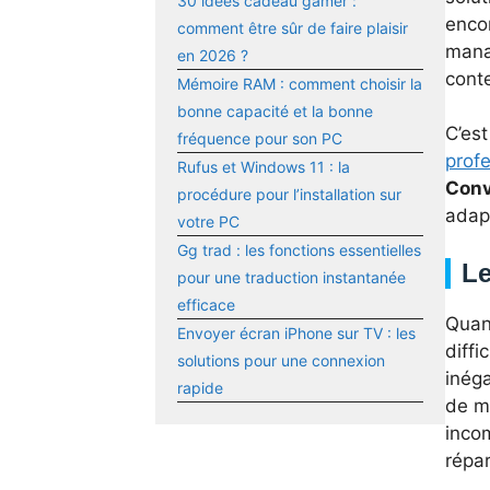
30 idées cadeau gamer :
enco
comment être sûr de faire plaisir
mana
en 2026 ?
conte
Mémoire RAM : comment choisir la
bonne capacité et la bonne
C’es
fréquence pour son PC
prof
Rufus et Windows 11 : la
Conv
procédure pour l’installation sur
adap
votre PC
Gg trad : les fonctions essentielles
Le
pour une traduction instantanée
efficace
Quand
Envoyer écran iPhone sur TV : les
diffi
solutions pour une connexion
inéga
rapide
de m
incom
répa