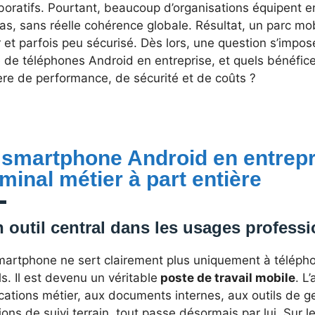
boratifs. Pourtant, beaucoup d’organisations équipent e
as, sans réelle cohérence globale. Résultat, un parc mobi
 et parfois peu sécurisé. Dès lors, une question s’impos
e de téléphones Android en entreprise, et quels bénéfic
ère de performance, de sécurité et de coûts ?
 smartphone Android en entrepr
rminal métier à part entière
 outil central dans les usages profes
martphone ne sert clairement plus uniquement à télépho
s. Il est devenu un véritable
poste de travail mobile
. L
cations métier, aux documents internes, aux outils de g
ions de suivi terrain, tout passe désormais par lui. Sur le