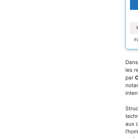
F
Dans 
les r
par
C
nota
inten
Struc
techn
aux c
l’hom