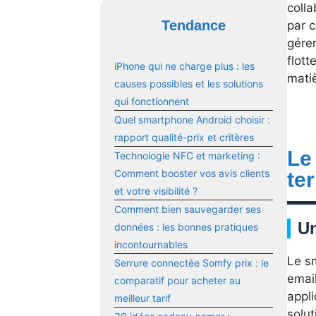
colla
Tendance
par c
gérer
flott
iPhone qui ne charge plus : les
mati
causes possibles et les solutions
qui fonctionnent
Quel smartphone Android choisir :
rapport qualité-prix et critères
Le
Technologie NFC et marketing :
Comment booster vos avis clients
te
et votre visibilité ?
Comment bien sauvegarder ses
Un
données : les bonnes pratiques
incontournables
Le s
Serrure connectée Somfy prix : le
email
comparatif pour acheter au
appli
meilleur tarif
solut