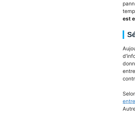
panne
temp
est e
Sé
Aujou
d’inf
donné
entre
contr
Selo
entre
Autr