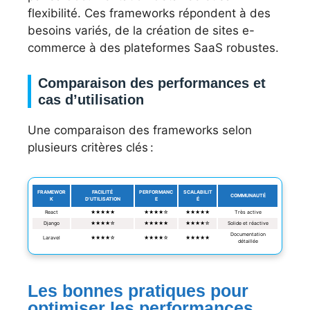
flexibilité. Ces frameworks répondent à des
besoins variés, de la création de sites e-
commerce à des plateformes SaaS robustes.
Comparaison des performances et
cas d’utilisation
Une comparaison des frameworks selon
plusieurs critères clés :
FRAMEWOR
FACILITÉ
PERFORMANC
SCALABILIT
COMMUNAUTÉ
K
D’UTILISATION
E
É
React
★★★★★
★★★★☆
★★★★★
Très active
Django
★★★★☆
★★★★★
★★★★☆
Solide et réactive
Documentation
Laravel
★★★★☆
★★★★☆
★★★★★
détaillée
Les bonnes pratiques pour
optimiser les performances