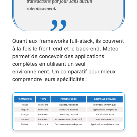
transactions par jour sans aucun
ralentissement.
Quant aux frameworks full-stack, ils couvrent
à la fois le front-end et le back-end. Meteor
permet de concevoir des applications
complètes en utilisant un seul
environnement. Un comparatif pour mieux
comprendre leurs spécificités :
FRAMEWORK
TYPE
POINTS FORTS
EXEMPLES D’USAGE
React
Front-end
Rapidité, flexibilité
Interfaces dynamiques
Angular
Front-end
Structure avancée
Applications complexes
Django
Back-end
Sécurité, rapidité
Plateformes SaaS
Laravel
Back-end
Documentation, flexibilité
Sites e-commerce
Meteor
Full-stack
Gestion complète du projet
Applications collaboratives