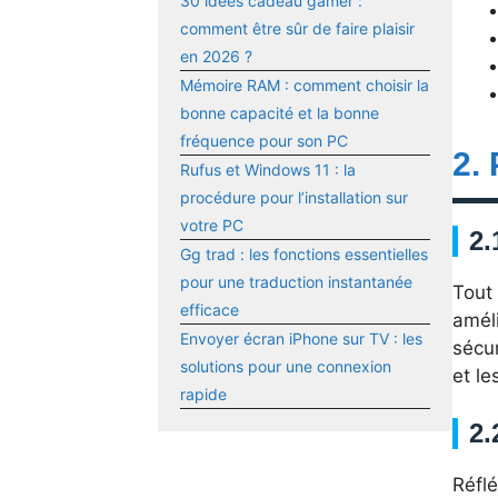
30 idées cadeau gamer :
comment être sûr de faire plaisir
en 2026 ?
Mémoire RAM : comment choisir la
bonne capacité et la bonne
fréquence pour son PC
2.
Rufus et Windows 11 : la
procédure pour l’installation sur
votre PC
2.
Gg trad : les fonctions essentielles
pour une traduction instantanée
Tout 
efficace
améli
Envoyer écran iPhone sur TV : les
sécu
solutions pour une connexion
et l
rapide
2.
Réflé