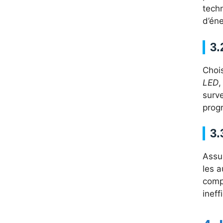
tech
d’éne
3.
Choi
LED
,
surve
prog
3.
Assu
les a
comp
inef