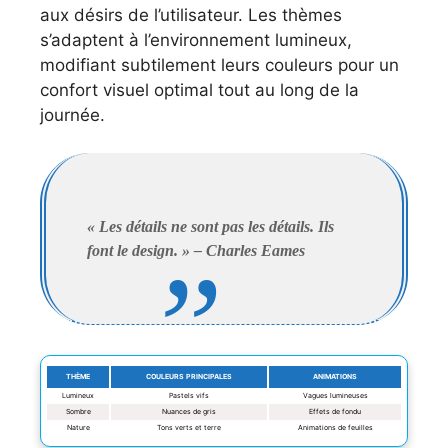
aux désirs de l’utilisateur. Les thèmes
s’adaptent à l’environnement lumineux,
modifiant subtilement leurs couleurs pour un
confort visuel optimal tout au long de la
journée.
« Les détails ne sont pas les détails. Ils
font le design. » – Charles Eames
THÈME
COULEURS PRINCIPALES
ANIMATIONS
Lumineux
Pastels vifs
Vagues lumineuses
Sombre
Nuances de gris
Effets de fondu
Nature
Tons verts et terre
Animations de feuilles