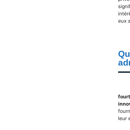
signi
intér
eux s
Qu
ad
fourt
inno
fourn
leur 