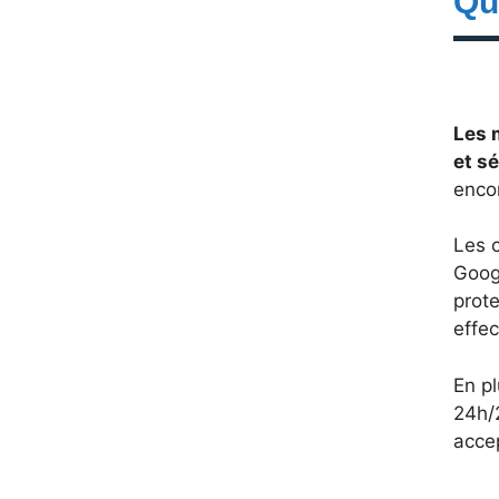
Qu
Les 
et s
enco
Les 
Goog
prote
effe
En pl
24h/
acce