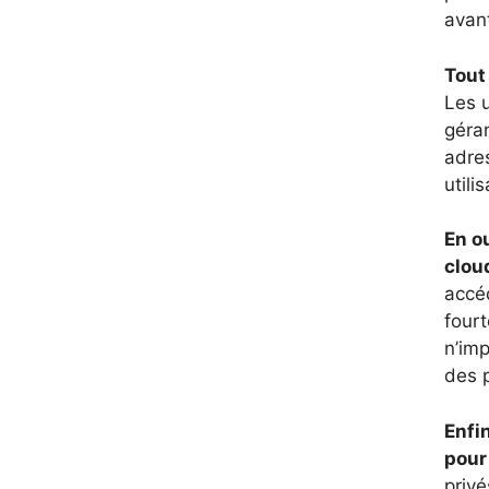
avan
Tout 
Les 
géran
adre
util
En o
clou
accéd
fourt
n’imp
des p
Enfin
pour
privé