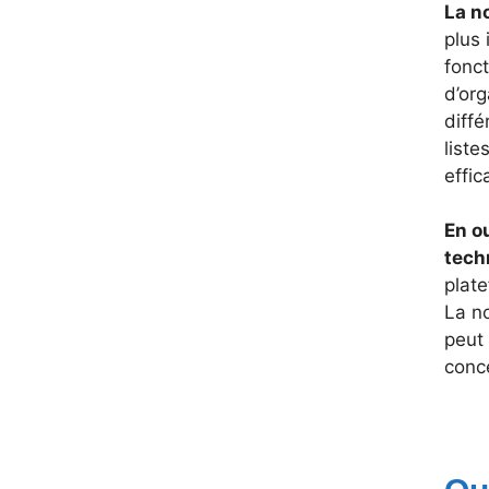
La n
plus 
fonc
d’org
diffé
liste
effi
En ou
tech
plate
La no
peut
conc