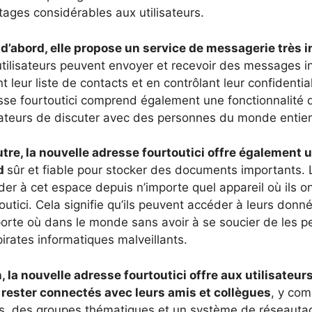
tages considérables aux utilisateurs.
d’abord, elle propose un service de messagerie très intu
utilisateurs peuvent envoyer et recevoir des messages i
t leur liste de contacts et en contrôlant leur confidential
sse fourtoutici comprend également une fonctionnalité 
isateurs de discuter avec des personnes du monde entie
utre, la nouvelle adresse fourtoutici offre également
d
sûr et fiable pour stocker des documents importants. 
er à cet espace depuis n’importe quel appareil où ils ont 
outici. Cela signifie qu’ils peuvent accéder à leurs don
orte où dans le monde sans avoir à se soucier de les pe
irates informatiques malveillants.
, la nouvelle adresse fourtoutici offre aux utilisateur
 rester connectés avec leurs amis et collègues
, y com
s, des groupes thématiques et un système de réseautage 