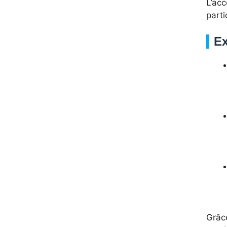
L’acc
parti
Ex
Grâc