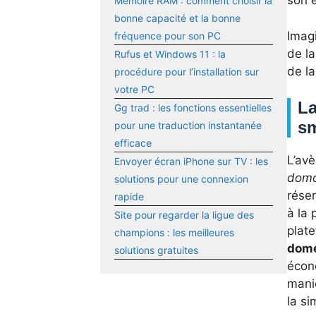
son 
Mémoire RAM : comment choisir la
bonne capacité et la bonne
Imag
fréquence pour son PC
de la
Rufus et Windows 11 : la
de la
procédure pour l’installation sur
votre PC
La
Gg trad : les fonctions essentielles
s
pour une traduction instantanée
efficace
L’av
Envoyer écran iPhone sur TV : les
domo
solutions pour une connexion
réser
rapide
à la 
Site pour regarder la ligue des
plat
champions : les meilleures
dome
solutions gratuites
écono
maniè
la si