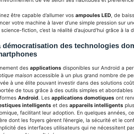
environnement de vie selon ses habitudes et préférence
inez être capable d’allumer vos
ampoules LED
, de bais
ncer votre machine à laver d’une simple pression sur une
 science-fiction, c’est la réalité d’aujourd’hui grâce à la
 démocratisation des technologies dom
martphones
ènement des
applications
disponibles sur Android a per
tique maison
accessible à un plus grand nombre de pe
vée à une élite pouvant investir dans des solutions coû
portée de tous grâce à des outils simples et abordables 
eformes
Android
. Les
applications domotiques
ont ren
stiques intelligents
et des
appareils intelligents
plus
mique, facilitant leur adoption. En quelques années, ces
re dont les foyers gèrent l’énergie, la sécurité et le conf
mplicité des interfaces utilisateurs qui ne nécessitent 