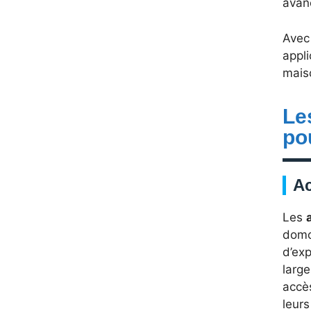
avan
Avec 
appli
mais
Le
po
Ac
Les
domot
d’exp
large
accè
leur