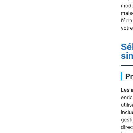
moder
maiso
l’écl
votr
Sé
si
Pr
Les
enric
utili
inclu
gest
dire