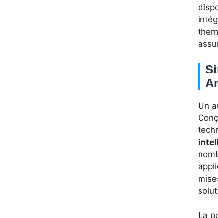
disp
intég
therm
assu
Si
A
Un a
Conçu
techn
intel
nomb
appli
mises
solu
La po