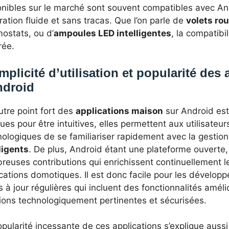
onibles sur le marché sont souvent compatibles avec An
ration fluide et sans tracas. Que l’on parle de
volets ro
ostats, ou d’
ampoules LED intelligentes
, la compatibi
rée.
mplicité d’utilisation et popularité des 
ndroid
utre point fort des
applications maison
sur Android est l
es pour être intuitives, elles permettent aux utilisateu
ologiques de se familiariser rapidement avec la gestio
ligents
. De plus, Android étant une plateforme ouverte, 
reuses contributions qui enrichissent continuellement l
cations domotiques. Il est donc facile pour les dévelop
 à jour régulières qui incluent des fonctionnalités améli
tions technologiquement pertinentes et sécurisées.
pularité incessante de ces applications s’explique aussi