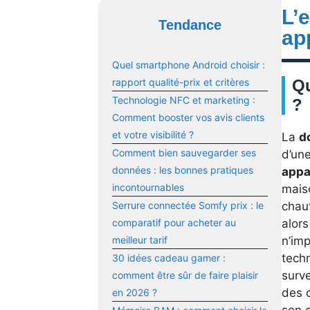
L’
Tendance
ap
Quel smartphone Android choisir :
rapport qualité-prix et critères
Qu
Technologie NFC et marketing :
?
Comment booster vos avis clients
et votre visibilité ?
La
d
Comment bien sauvegarder ses
d’un
données : les bonnes pratiques
appa
incontournables
maiso
Serrure connectée Somfy prix : le
chau
comparatif pour acheter au
alor
meilleur tarif
n’im
tech
30 idées cadeau gamer :
surve
comment être sûr de faire plaisir
des c
en 2026 ?