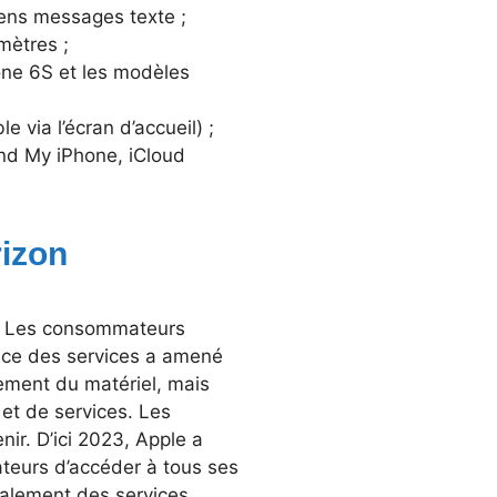
iens messages texte ;
mètres ;
hone 6S et les modèles
 via l’écran d’accueil) ;
ind My iPhone, iCloud
rizon
e. Les consommateurs
ance des services a amené
lement du matériel, mais
 et de services. Les
ir. D’ici 2023, Apple a
teurs d’accéder à tous ses
galement des services,