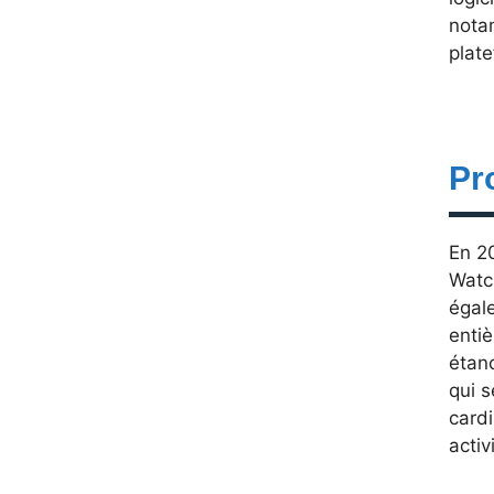
nota
plate
Pr
En 20
Watch
égale
enti
étan
qui 
card
activ