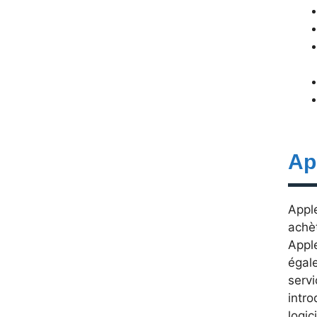
Ap
Appl
achè
Apple
égale
servi
intr
logic