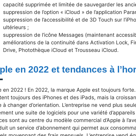
capacité supprimée et limitée de sauvegarder les anc
suppression de l’option « iCloud » de l’application Para
suppression de l’accessibilité et de 3D Touch sur l’iP
ultérieurs ;
suppression de l’icône Messages (maintenant accessible
améliorations de la continuité dans Activation Lock, F
Drive, Photothèque iCloud et Trousseau iCloud.
ple en 2022 et tendances à l’ho
e en 2022 ! En 2022, la marque Apple est toujours fort
tent toujours des iPhones et des iPads, mais la croiss
 à changer d’orientation. L’entreprise ne vend plus seu
ment une suite de logiciels pour une variété d’appareils
ces sont au centre du modèle commercial d’Apple à l’aven
oduit un service d’abonnement qui permet aux consomma
iels moyennant des frais mensuels. L’entreprise vend é