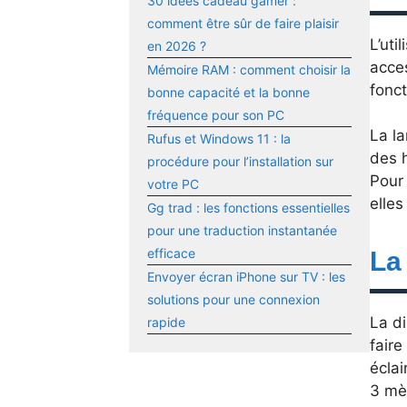
30 idées cadeau gamer :
comment être sûr de faire plaisir
L’uti
en 2026 ?
acces
Mémoire RAM : comment choisir la
fonct
bonne capacité et la bonne
fréquence pour son PC
La la
Rufus et Windows 11 : la
des h
procédure pour l’installation sur
Pour 
votre PC
elle
Gg trad : les fonctions essentielles
pour une traduction instantanée
efficace
La
Envoyer écran iPhone sur TV : les
solutions pour une connexion
La d
rapide
faire
éclai
3 mè