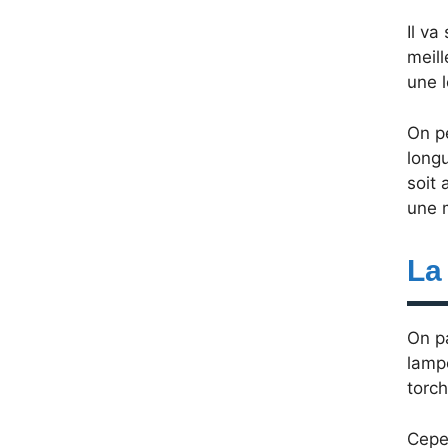
Il va
meill
une l
On p
longu
soit 
une m
La
On p
lamp
torch
Cepe