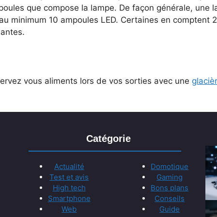
poules que compose la lampe. De façon générale, une l
’au minimum 10 ampoules LED. Certaines en comptent 28
santes.
ervez vous aliments lors de vos sorties avec une
glaciè
Catégorie
Actualité
Domotique
Test et avis
Gaming
High tech
Bons plans
Smartphone
Conseils
Web
Guide