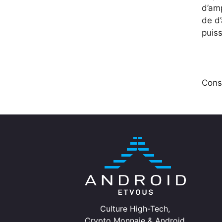
d’am
de d
puis
Cons
Culture High-Tech,
Crypto Monnaie & Android