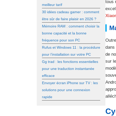
tous 
meilleur tarif
excel
30 idées cadeau gamer : comment
Xiao
être sûr de faire plaisir en 2026 ?
Mémoire RAM : comment choisir la
Ma
bonne capacité et la bonne
Outre
fréquence pour son PC
dans 
Rufus et Windows 11 : la procédure
de no
pour l’installation sur votre PC
sur l
Gg trad : les fonctions essentielles
modèl
pour une traduction instantanée
souve
efficace
Andro
Envoyer écran iPhone sur TV : les
appro
solutions pour une connexion
alléc
rapide
Cy