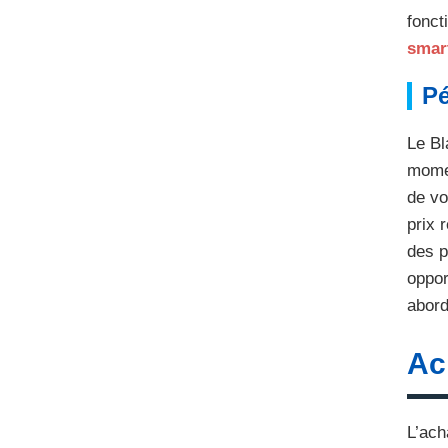
fonct
smar
Pé
Le Bl
momen
de vo
prix 
des p
oppor
abord
Ac
L’ach