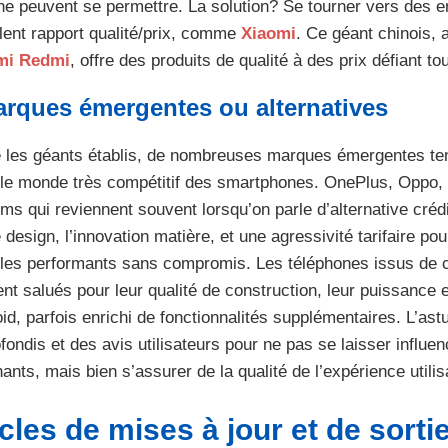
ne peuvent se permettre. La solution? Se tourner vers des en
lent rapport qualité/prix, comme
Xiaomi
. Ce géant chinois,
mi Redmi
, offre des produits de qualité à des prix défiant t
rques émergentes ou alternatives
 les géants établis, de nombreuses marques émergentes tent
le monde très compétitif des smartphones. OnePlus, Oppo, 
ms qui reviennent souvent lorsqu’on parle d’alternative cré
e design, l’innovation matière, et une agressivité tarifaire p
es performants sans compromis. Les téléphones issus de c
nt salués pour leur qualité de construction, leur puissance et
id, parfois enrichi de fonctionnalités supplémentaires. L’as
fondis et des avis utilisateurs pour ne pas se laisser influe
hants, mais bien s’assurer de la qualité de l’expérience utili
cles de mises à jour et de sorti