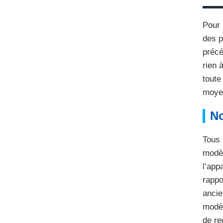
Pour 
des p
précé
rien 
toute
moye
No
Tous 
modèl
l’app
rappo
ancie
modèl
de re