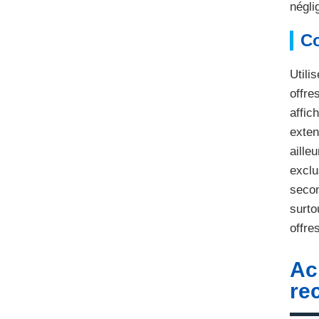
négli
Co
Utili
offre
affic
exten
aille
exclu
secon
surto
offre
Ac
re