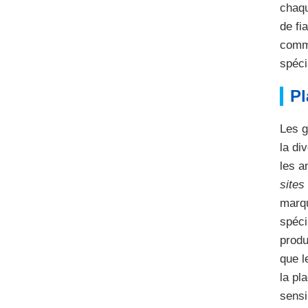
chaqu
de fi
comme
spéci
Pl
Les 
la di
les a
sites
marq
spéci
produ
que l
la pl
sensi