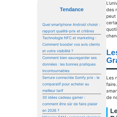
L’un
Tendance
des 
peut 
certa
Quel smartphone Android choisir :
quot
rapport qualité-prix et critères
chan
Technologie NFC et marketing :
Comment booster vos avis clients
Le
et votre visibilité ?
Comment bien sauvegarder ses
Gr
données : les bonnes pratiques
incontournables
Les 
Serrure connectée Somfy prix : le
faire
comparatif pour acheter au
smar
meilleur tarif
de no
30 idées cadeau gamer :
comment être sûr de faire plaisir
Le
en 2026 ?