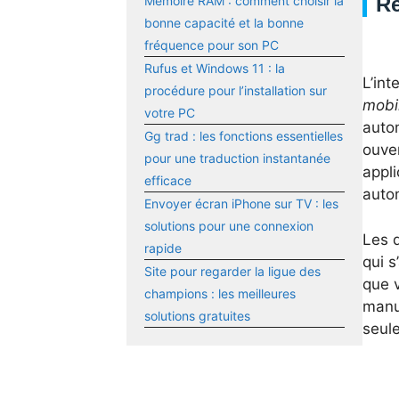
Ré
Mémoire RAM : comment choisir la
bonne capacité et la bonne
fréquence pour son PC
Rufus et Windows 11 : la
L’int
procédure pour l’installation sur
mobi
votre PC
autom
Gg trad : les fonctions essentielles
ouver
pour une traduction instantanée
appli
efficace
autom
Envoyer écran iPhone sur TV : les
solutions pour une connexion
Les 
rapide
qui s
Site pour regarder la ligue des
que v
champions : les meilleures
manue
solutions gratuites
seule