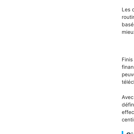
Les c
rout
basé
mieux
Finis
fina
peuv
télé
Avec
défin
effec
centi