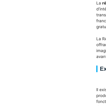
La
r
d’int
tran
franc
grat
La R
offra
imagi
avan
Ex
Il ex
produ
fonct