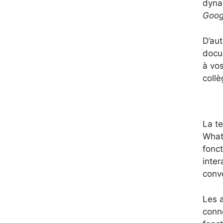
dynam
Goog
D’aut
docum
à vo
collè
La t
What
fonct
inter
conv
Les 
conn