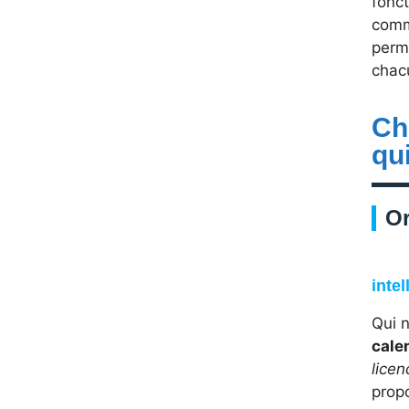
fonct
commu
perm
chac
Ch
qu
Or
intel
Qui 
cale
licen
prop