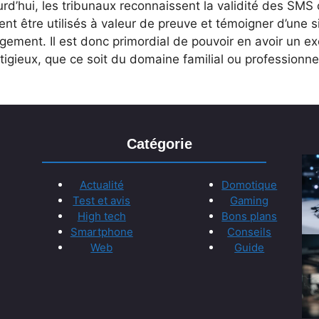
rd’hui, les tribunaux reconnaissent la validité des SMS 
nt être utilisés à valeur de preuve et témoigner d’une s
ement. Il est donc primordial de pouvoir en avoir un ex
itigieux, que ce soit du domaine familial ou professionne
Catégorie
Actualité
Domotique
Test et avis
Gaming
High tech
Bons plans
Smartphone
Conseils
Web
Guide