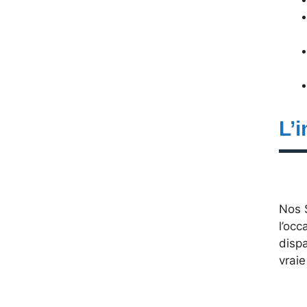
L’
Nos S
l’occ
dispa
vraie