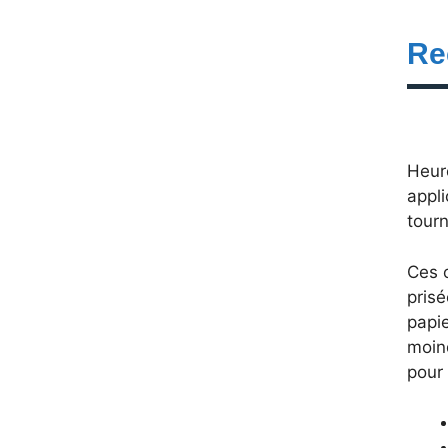
Re
Heur
appli
tour
Ces 
prisé
papi
moind
pour 