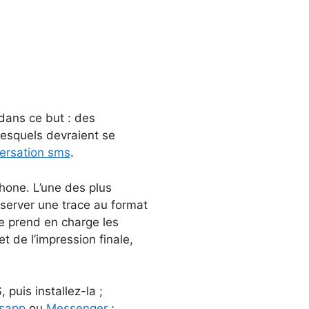
dans ce but : des
 lesquels devraient se
ersation sms
.
hone. L’une des plus
nserver une trace au format
e prend en charge les
t de l’impression finale,
:
puis installez-la ;
sapp
ou
Messenger
;