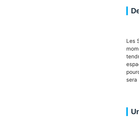
De
Les 
mome
tend
espa
pourq
sera 
Un