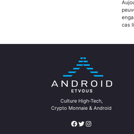
Aujou
peuve
engag
cas l
Culture High-Tech,
Crypto Monnaie & Android
Facebook
Twitter
Instagram