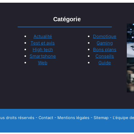
Catégorie
Actualité
Domotique
Test et avis
Gaming
High tech
Bons plans
Smartphone
Conseils
Web
Guide
us droits réservés -
Contact
-
Mentions légales
-
Sitemap
-
L'équipe de