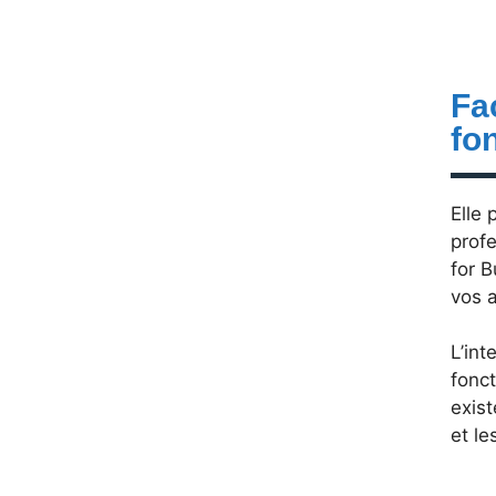
Fa
fo
Elle 
prof
for B
vos 
L’int
fonct
exist
et l