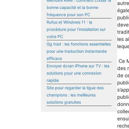
Mémoire RAM : comment choisir la
autre
bonne capacité et la bonne
égale
fréquence pour son PC
publi
Rufus et Windows 11 : la
deve
procédure pour l’installation sur
trad
votre PC
les a
Gg trad : les fonctions essentielles
leque
pour une traduction instantanée
efficace
Ce M
Envoyer écran iPhone sur TV : les
des 
solutions pour une connexion
de c
rapide
publi
Site pour regarder la ligue des
s’app
champions : les meilleures
publi
solutions gratuites
donne
coll
ensui
reche