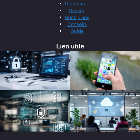
Domotique
Gaming
Bons plans
Conseils
Guide
Lien utile