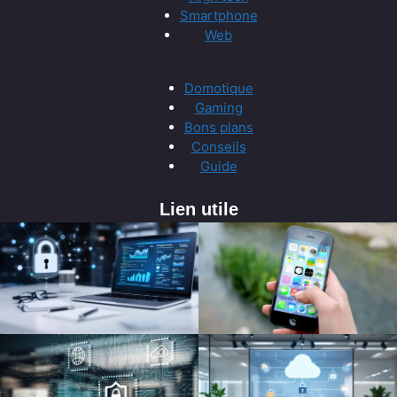
Smartphone
Web
Domotique
Gaming
Bons plans
Conseils
Guide
Lien utile