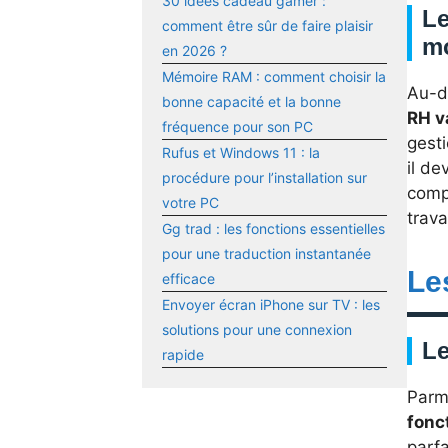
30 idées cadeau gamer :
Le
comment être sûr de faire plaisir
m
en 2026 ?
Mémoire RAM : comment choisir la
Au-d
bonne capacité et la bonne
RH v
fréquence pour son PC
gest
Rufus et Windows 11 : la
il de
procédure pour l’installation sur
compl
votre PC
trava
Gg trad : les fonctions essentielles
pour une traduction instantanée
Le
efficace
Envoyer écran iPhone sur TV : les
solutions pour une connexion
Le
rapide
Parmi
fonc
parfa