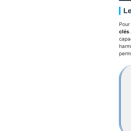
Le
Pour 
clés
capac
harmo
perme