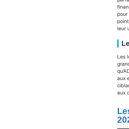
finan
pour
point
leur 
Le
Les 
gran
qu’AD
aux e
cibla
aux 
Le
20