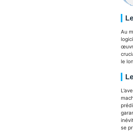
Le
Au mo
logic
œuvre
cruci
le lo
Le
L’ave
mach
prédi
garan
inév
se pr