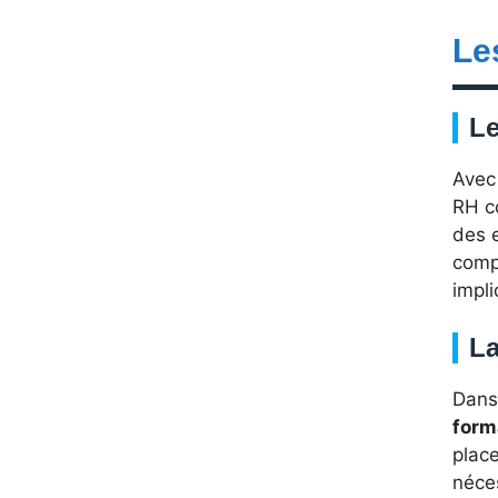
Le
Le
Avec
RH c
des e
compé
impli
La
Dans 
form
plac
néce