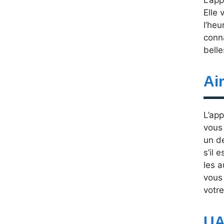
Elle 
l’heu
conna
belle
Ai
L’app
vous
un de
s’il 
les a
vous 
votre
UA