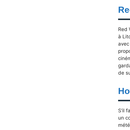
Re
Red 
à Lit
avec 
propo
ciném
gard
de s
Ho
S’il 
un co
météo