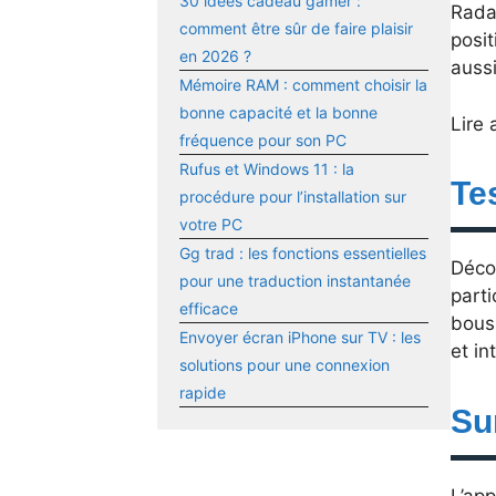
30 idées cadeau gamer :
Radar
comment être sûr de faire plaisir
posit
en 2026 ?
aussi
Mémoire RAM : comment choisir la
bonne capacité et la bonne
Lire 
fréquence pour son PC
Rufus et Windows 11 : la
Te
procédure pour l’installation sur
votre PC
Gg trad : les fonctions essentielles
Déco
pour une traduction instantanée
parti
efficace
bous
Envoyer écran iPhone sur TV : les
et in
solutions pour une connexion
rapide
Su
L’ap