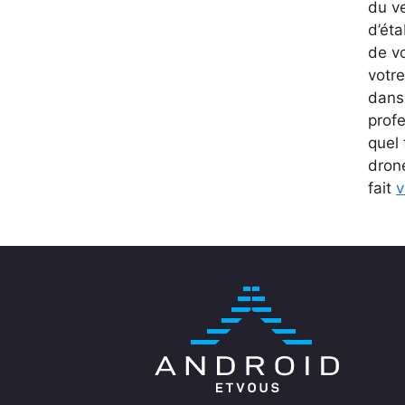
du ve
d’éta
de vo
votre
dans 
profe
quel 
drone
fait
v