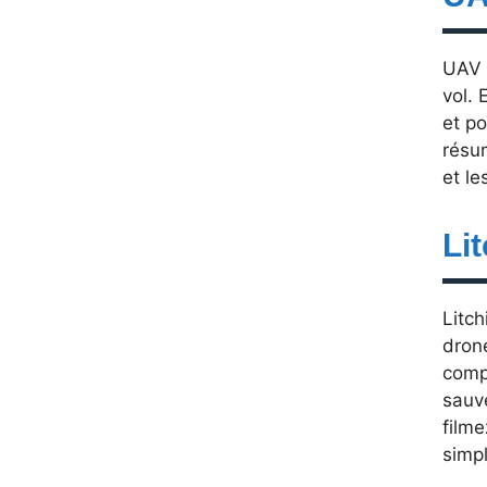
UAV 
vol. 
et po
résu
et le
Lit
Litch
dron
comp
sauv
filme
simpl