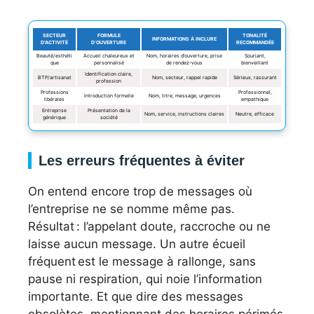
SECTEUR
FORMULE
TONALITÉ
INFORMATIONS À INCLURE
D’ACTIVITÉ
D’OUVERTURE
RECOMMANDÉE
Beauté/esthéti
Accueil chaleureux et
Nom, horaires d’ouverture, prise
Souriant,
que
personnalisé
de rendez-vous
bienveillant
Identification claire,
BTP/artisanat
Nom, secteur, rappel rapide
Sérieux, rassurant
profession
Professions
Professionnel,
Introduction formelle
Nom, titre, message, urgences
libérales
empathique
Entreprise
Présentation de la
Nom, service, instructions claires
Neutre, efficace
générique
société
Les erreurs fréquentes à éviter
On entend encore trop de messages où
l’entreprise ne se nomme même pas.
Résultat : l’appelant doute, raccroche ou ne
laisse aucun message. Un autre écueil
fréquent est le message à rallonge, sans
pause ni respiration, qui noie l’information
importante. Et que dire des messages