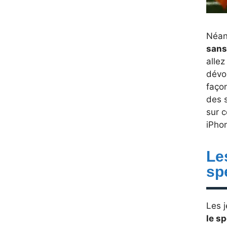
Néanm
sans
alle
dévoi
façon
des s
sur 
iPhon
Le
sp
Les j
le s