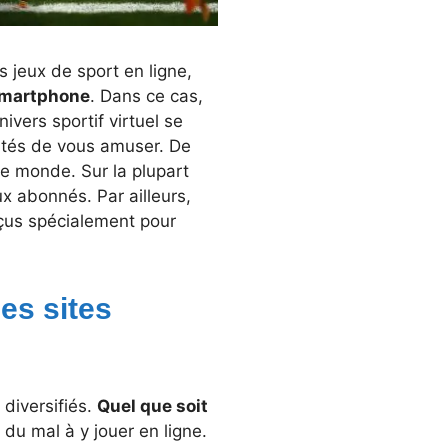
 jeux de sport en ligne,
 smartphone
. Dans ce cas,
ivers sportif virtuel se
lités de vous amuser. De
 le monde. Sur la plupart
ux abonnés. Par ailleurs,
nçus spécialement pour
les sites
 diversifiés.
Quel que soit
 du mal à y jouer en ligne.