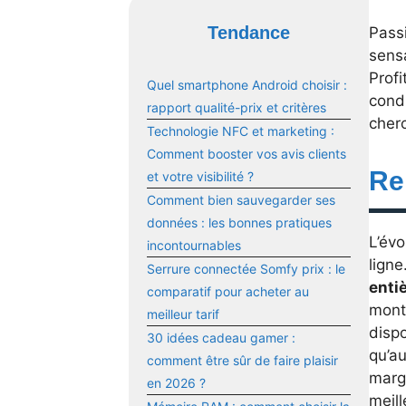
Tendance
Passi
sensa
Profi
Quel smartphone Android choisir :
condi
rapport qualité-prix et critères
cherc
Technologie NFC et marketing :
Comment booster vos avis clients
Re
et votre visibilité ?
Comment bien sauvegarder ses
données : les bonnes pratiques
L’évo
incontournables
ligne
Serrure connectée Somfy prix : le
enti
comparatif pour acheter au
mont
meilleur tarif
dispo
30 idées cadeau gamer :
qu’au
comment être sûr de faire plaisir
marg
en 2026 ?
meill