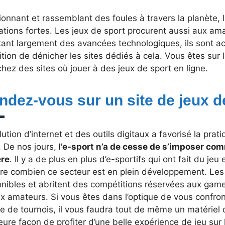
onnant et rassemblant des foules à travers la planète,
tions fortes. Les jeux de sport procurent aussi aux am
tant largement des avancées technologiques, ils sont ac
tion de dénicher les sites dédiés à cela. Vous êtes sur
hez des sites où jouer à des jeux de sport en ligne.
ndez-vous sur un site de jeux d
lution d’internet et des outils digitaux a favorisé la pra
. De nos jours,
l’e-sport n’a de cesse de s’imposer com
ère
. Il y a de plus en plus d’e-sportifs qui ont fait du jeu 
re combien ce secteur est en plein développement. Les 
nibles et abritent des compétitions réservées aux game
x amateurs. Si vous êtes dans l’optique de vous confron
e de tournois, il vous faudra tout de même un matériel 
eure façon de profiter d’une belle expérience de jeu sur