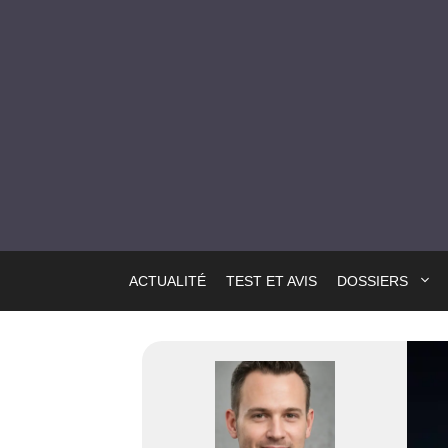
Skip
to
content
ACTUALITÉ
TEST ET AVIS
DOSSIERS