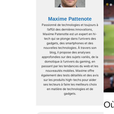
Maxime Pattenote
Passionné de technologies et toujours à
l’affût des dernières innovations,
Maxime Patenotte est un expert en hi-
tech qui se plonge dans l’univers des
gadgets, des smartphones et des
nouvelles technologies. À travers son
blog, il propose des analyses
approfondies sur des sujets variés, de la
domotique à l’univers du gaming, en
passant par les tendances du web et les
nouveautés mobiles. Maxime offre
également des tests détaillés et des avis
sur les produits high-techs pour aider
ses lecteurs à faire les meilleurs choix
en matière de technologies et de
gadgets.
Où