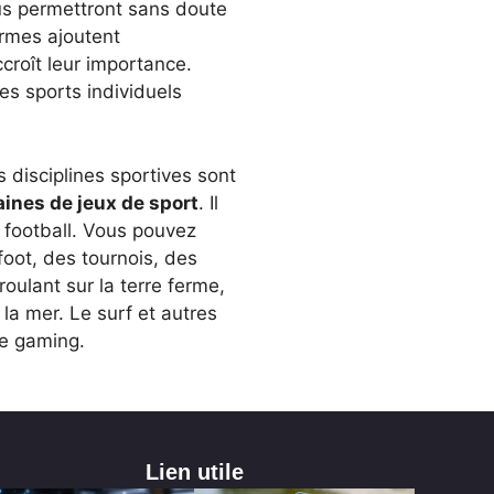
us permettront sans doute
ormes ajoutent
croît leur importance.
es sports individuels
 disciplines sportives sont
aines de jeux de sport
. Il
e football. Vous pouvez
foot, des tournois, des
oulant sur la terre ferme,
la mer. Le surf et autres
de gaming.
Lien utile