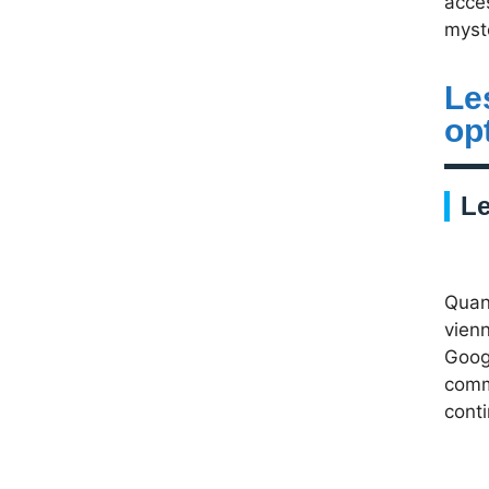
acces
mystè
Le
op
Le
Quand
vienn
Goog
comm
cont