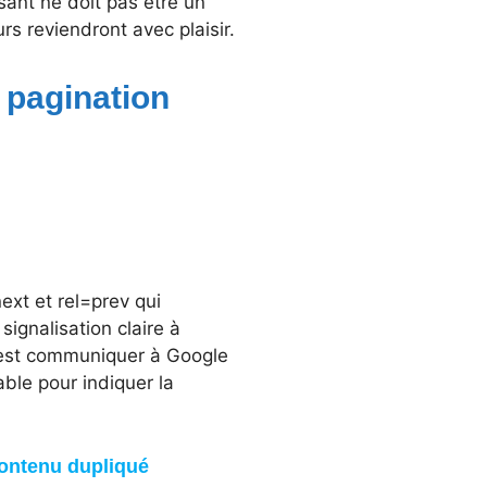
sant ne doit pas être un
rs reviendront avec plaisir.
 pagination
ext et rel=prev qui
ignalisation claire à
c’est communiquer à Google
ble pour indiquer la
 contenu dupliqué