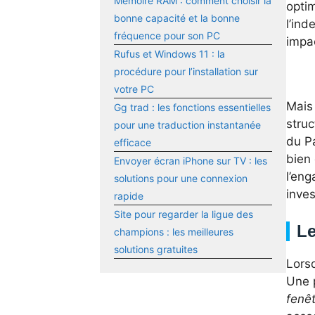
Mémoire RAM : comment choisir la
optim
bonne capacité et la bonne
l’in
fréquence pour son PC
impac
Rufus et Windows 11 : la
procédure pour l’installation sur
votre PC
Mais
Gg trad : les fonctions essentielles
struc
pour une traduction instantanée
du Pa
efficace
bien 
Envoyer écran iPhone sur TV : les
l’eng
solutions pour une connexion
inve
rapide
Site pour regarder la ligue des
Le
champions : les meilleures
solutions gratuites
Lorsq
Une 
fenê