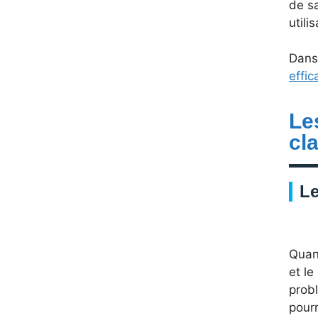
de sa
utili
Dans 
effic
Le
cl
Le
Quand
et le
probl
pourr