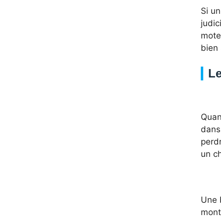
Si un
judi
moteu
bien 
Le
Quan
dans 
perdr
un c
Une 
montr