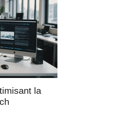
imisant la
ech