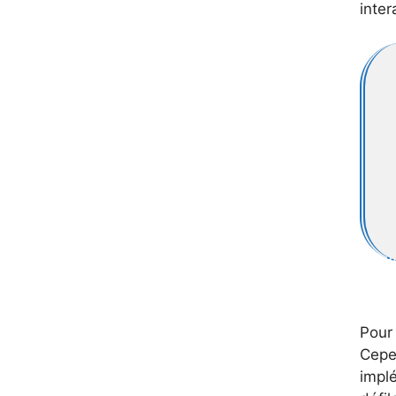
inter
Pour 
Cepen
implé