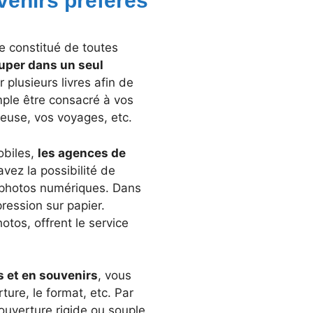
venirs préférés
e constitué de toutes
uper dans un seul
r plusieurs livres afin de
mple être consacré à vos
reuse, vos voyages, etc.
obiles,
les agences de
avez la possibilité de
photos numériques. Dans
ression sur papier.
tos, offrent le service
 et en souvenirs
, vous
ure, le format, etc. Par
uverture rigide ou souple,