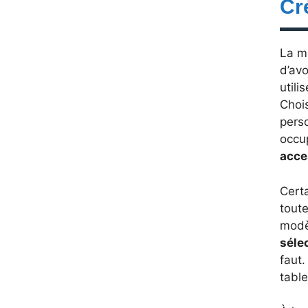
Cr
La m
d’avo
utili
Chois
perso
occup
acces
Certa
toute
modè
séle
faut.
table