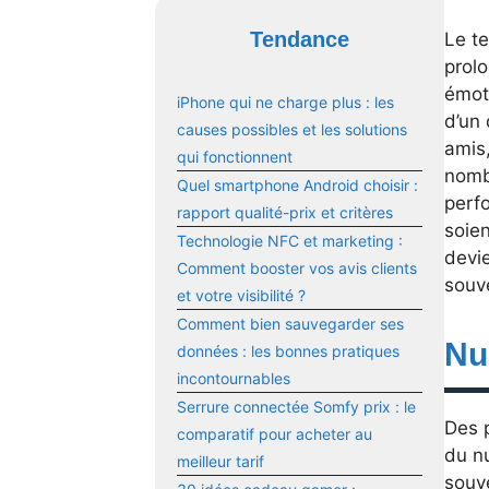
Tendance
Le t
prolo
émot
iPhone qui ne charge plus : les
d’un 
causes possibles et les solutions
amis,
qui fonctionnent
nomb
Quel smartphone Android choisir :
perf
rapport qualité-prix et critères
soien
Technologie NFC et marketing :
devi
Comment booster vos avis clients
souv
et votre visibilité ?
Comment bien sauvegarder ses
Nu
données : les bonnes pratiques
incontournables
Serrure connectée Somfy prix : le
Des p
comparatif pour acheter au
du n
meilleur tarif
souve