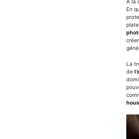
À la
En q
prote
plat
phot
crée
génér
La tr
de
l
domic
pouv
comm
hous