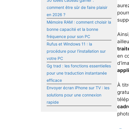
30 idées cadeau gamer :
aurez
comment être sûr de faire plaisir
pour
en 2026 ?
suppo
Mémoire RAM : comment choisir la
bonne capacité et la bonne
Ainsi
fréquence pour son PC
aill
Rufus et Windows 11 : la
trai
procédure pour l’installation sur
en co
votre PC
d’ima
Gg trad : les fonctions essentielles
appl
pour une traduction instantanée
efficace
À tit
Envoyer écran iPhone sur TV : les
gratu
solutions pour une connexion
télé
rapide
cadr
photo