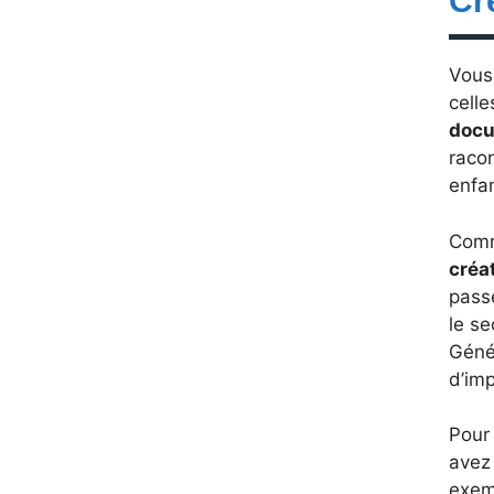
Cr
Vous 
cell
docu
racon
enfan
Comm
créa
pass
le se
Génér
d’imp
Pour 
avez 
exem