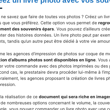
éez un livre photo avec vos sou
ne savez que faire de toutes vos photos ? Créez un livr
es que vous préférez. Cette option vous permet de
regro
ment des souvenirs épars
. Vous pouvez d’ailleurs crée
ter des histoires données. Un livre photo peut par exe
ts, tandis qu’un autre peut être dédié à votre vie amou
e les agences d’impression de photos sur coque de m
tion d’albums photos sont disponibles en ligne
. Vous 
er votre commande avec des photos imprimées ou des 
cond cas, le prestataire devra procéder lui-même à l’imp
alement, les agences proposant la création de livres pho
ression.
la réalisation de ce
document qui sera riche en images
de nombreuses options concernant le volume, la couvert
ple, vous pouvez commander un livre photo avec une co