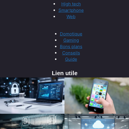
High tech
Smartphone
Web
Domotique
Gaming
Bons plans
Conseils
Guide
Lien utile