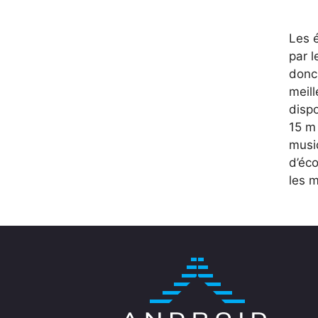
Les é
par l
donc 
meill
dispo
15 m
musi
d’éco
les m