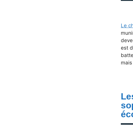
Le c
munir
devez
est 
batte
mais 
Le
so
éc