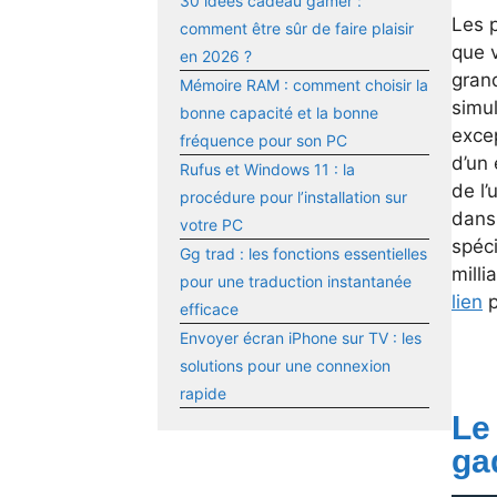
30 idées cadeau gamer :
Les 
comment être sûr de faire plaisir
que v
en 2026 ?
grand
Mémoire RAM : comment choisir la
simu
bonne capacité et la bonne
exce
fréquence pour son PC
d’un 
Rufus et Windows 11 : la
de l’
procédure pour l’installation sur
dans
votre PC
spéc
Gg trad : les fonctions essentielles
milli
pour une traduction instantanée
lien
p
efficace
Envoyer écran iPhone sur TV : les
solutions pour une connexion
rapide
Le
ga