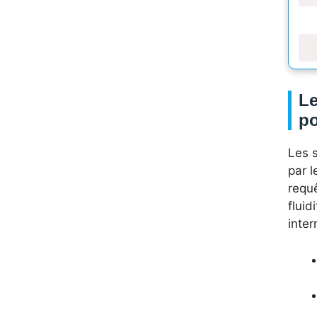
Le
po
Les s
par l
requ
flui
inter