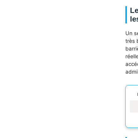
Le
le
Un s
très 
barri
réell
accé
admin