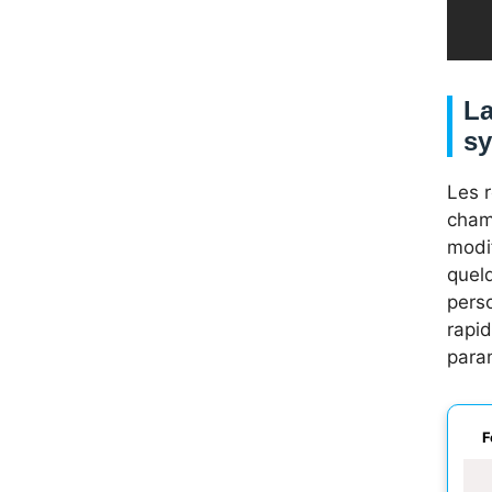
La
s
Les r
cham
modif
quel
pers
rapid
para
F