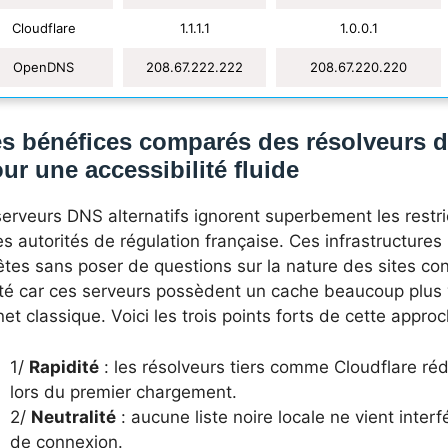
Cloudflare
1.1.1.1
1.0.0.1
OpenDNS
208.67.222.222
208.67.220.220
s bénéfices comparés des résolveurs 
ur une accessibilité fluide
erveurs DNS alternatifs ignorent superbement les restr
es autorités de régulation française. Ces infrastructures
êtes sans poser de questions sur la nature des sites co
dité car ces serveurs possèdent un cache beaucoup plus 
net classique. Voici les trois points forts de cette approc
1/
Rapidité
: les résolveurs tiers comme Cloudflare ré
lors du premier chargement.
2/
Neutralité
: aucune liste noire locale ne vient inte
de connexion.