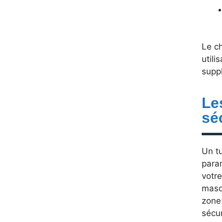
Le c
utili
supp
Le
sé
Un tu
param
votre
masqu
zone 
sécu