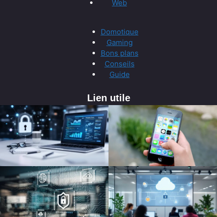
Web
Domotique
Gaming
Bons plans
Conseils
Guide
Lien utile