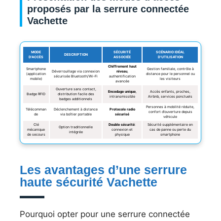
proposés par la serrure connectée
Vachette
MODE
SÉCURITÉ
SCÉNARIO IDÉAL
DESCRIPTION
D’ACCÈS
ASSOCIÉE
D’UTILISATION
Chiffrement haut
Smartphone
Gestion familiale, contrôle à
Déverrouillage via connexion
niveau
,
(application
distance pour le personnel ou
sécurisée Bluetooth/Wi-Fi
authentification
mobile)
les visiteurs
avancée
Ouverture sans contact,
Encodage unique
,
Accès enfants, proches,
Badge RFID
distribution facile des
intransmissible
Airbnb, services ponctuels
badges additionnels
Personnes à mobilité réduite,
Télécomman
Déclenchement à distance
Protocole radio
confort d’ouverture depuis
de
via boîtier portable
sécurisé
véhicule
Clé
Double sécurité
:
Sécurité supplémentaire en
Option traditionnelle
mécanique
connexion et
cas de panne ou perte du
intégrée
de secours
physique
smartphone
Les avantages d’une serrure
haute sécurité Vachette
Pourquoi opter pour une serrure connectée