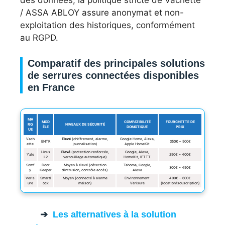
des données, la politique stricte de Vachette
/ ASSA ABLOY assure anonymat et non-
exploitation des historiques, conformément
au RGPD.
Comparatif des principales solutions
de serrures connectées disponibles
en France
MA
MOD
COMPATIBILITÉ
FOURCHETTE DE
RQ
NIVEAUX DE SÉCURITÉ
ÈLE
DOMOTIQUE
PRIX
UE
Vach
Elevé
(chiffrement, alarme,
Google Home, Alexa,
ENTR
350€ – 500€
ette
journalisation)
Apple HomeKit
Linus
Elevé
(protection renforcée,
Google, Alexa,
Yale
250€ – 400€
L2
verrouillage automatique)
HomeKit, IFTTT
Somf
Door
Moyen à élevé (détection
Tahoma, Google,
300€ – 450€
y
Keeper
d’intrusion, contrôle accès)
Alexa
Veris
Smartl
Moyen (connecté à alarme
Environnement
400€ – 600€
ure
ock
maison)
Verisure
(location/souscription)
Les alternatives à la solution