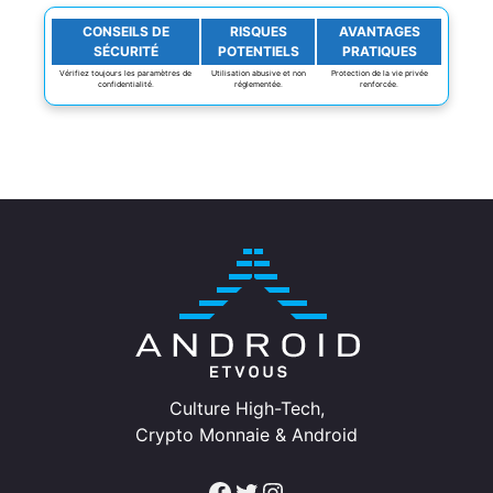
CONSEILS DE
RISQUES
AVANTAGES
SÉCURITÉ
POTENTIELS
PRATIQUES
Vérifiez toujours les paramètres de
Utilisation abusive et non
Protection de la vie privée
confidentialité.
réglementée.
renforcée.
Culture High-Tech,
Crypto Monnaie & Android
Facebook
Twitter
Instagram