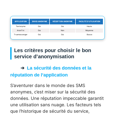
APPLICATION
ENVOI ANONYME
RÉCEPTION ANONYME
FACILITÉ D’UTILISATION
Textonyme
Oui
Oui
Haute
AnonTxt
Oui
Non
Moyenne
Truemessenger
Oui
Oui
Basse
Les critères pour choisir le bon
service d’anonymisation
La sécurité des données et la
réputation de l’application
S’aventurer dans le monde des SMS
anonymes, c’est miser sur la sécurité des
données. Une réputation impeccable garantit
une utilisation sans nuage. Les facteurs tels
que l’historique de sécurité du service,