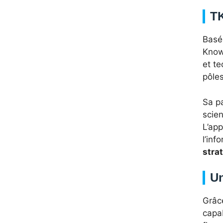
TK
Basé
Knowl
et te
pôles
Sa pa
scien
L’app
l’inf
stra
Un
Grâc
capab