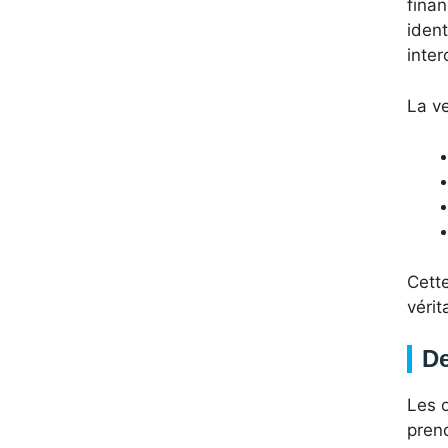
fina
iden
inte
La ve
Cette
vérit
De
Les o
pren