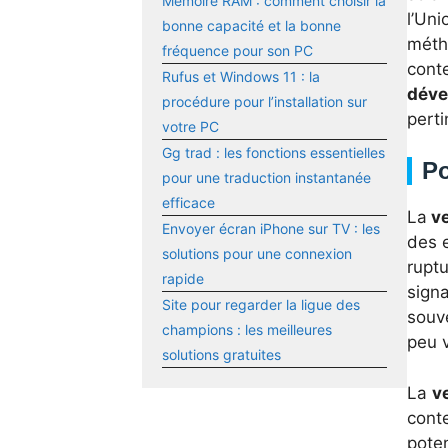
Mémoire RAM : comment choisir la
l’Un
bonne capacité et la bonne
méth
fréquence pour son PC
conte
Rufus et Windows 11 : la
déve
procédure pour l’installation sur
perti
votre PC
Gg trad : les fonctions essentielles
Po
pour une traduction instantanée
efficace
La
ve
Envoyer écran iPhone sur TV : les
des e
solutions pour une connexion
rupt
rapide
signa
Site pour regarder la ligue des
souv
champions : les meilleures
peu v
solutions gratuites
La
v
cont
poten