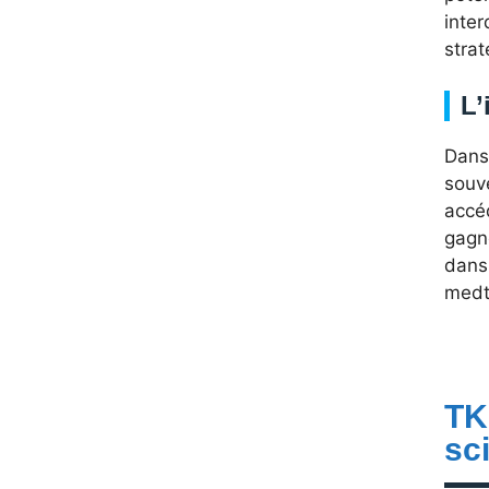
inter
strat
L’
Dans 
souve
accéd
gagne
dans 
medte
TK
sc