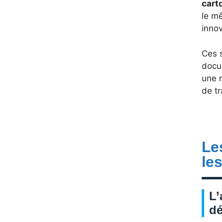
cart
le m
inno
Ces s
docum
une r
de tr
Le
le
L’
d