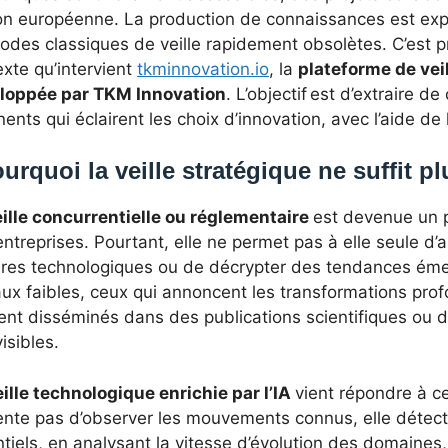
ion européenne. La production de connaissances est expo
odes classiques de veille rapidement obsolètes. C’est 
xte qu’intervient
tkminnovation.io
, la
plateforme de veil
loppée par TKM Innovation
. L’objectif est d’extraire d
nents qui éclairent les choix d’innovation, avec l’aide de l’
urquoi la veille stratégique ne suffit pl
ille concurrentielle ou réglementaire
est devenue un p
ntreprises. Pourtant, elle ne permet pas à elle seule d’a
ures technologiques ou de décrypter des tendances émer
ux faibles, ceux qui annoncent les transformations prof
ent disséminés dans des publications scientifiques ou 
isibles.
eille technologique enrichie par l’IA
vient répondre à cet
ente pas d’observer les mouvements connus, elle déte
tiels, en analysant la vitesse d’évolution des domaines