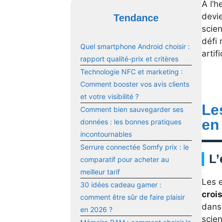
À l’h
devie
Tendance
scien
défi 
Quel smartphone Android choisir :
artif
rapport qualité-prix et critères
Technologie NFC et marketing :
Comment booster vos avis clients
et votre visibilité ?
Le
Comment bien sauvegarder ses
en
données : les bonnes pratiques
incontournables
Serrure connectée Somfy prix : le
L’
comparatif pour acheter au
meilleur tarif
Les e
30 idées cadeau gamer :
croi
comment être sûr de faire plaisir
dans
en 2026 ?
scien